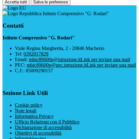
Accetta tutti
Salva le preferenze
Istituto Comprensivo "G. Rodari"
Contatti
Istituto Comprensivo "G. Rodari"
Viale Regina Margherita, 2 - 20846 Macherio
Tel:
0392017829
Email:
mbic89600p@istruzione.it
Link per inviare una mail
PEC:
mbic89600p@pec.istruzione.it
Link per inviare una mail
C.F.: 85009290157
Sezione Link Utili
Cookie policy
Note legali
Informativa Privacy
Ufficio Relazioni con il Pubblico
Dichiarazione di accessibilità
Obiettivi di accessibilità
Whistleblowing