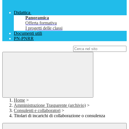
Didattica
Panoramica
Offerta formativa
I progetti delle classi
Documenti utili
PN-PNRR
Campo di ricerca per le pagine del sito
Home
>
Amministrazione Trasparente (archivio)
>
Consulenti e collaboratori
>
Titolari di incarichi di collaborazione o consulenza