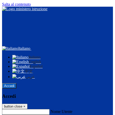
Salta al contenuto
Italiano
Italiano
English
Español
中文
عربى
Accedi
Accedi
button close
×
Nome Utente