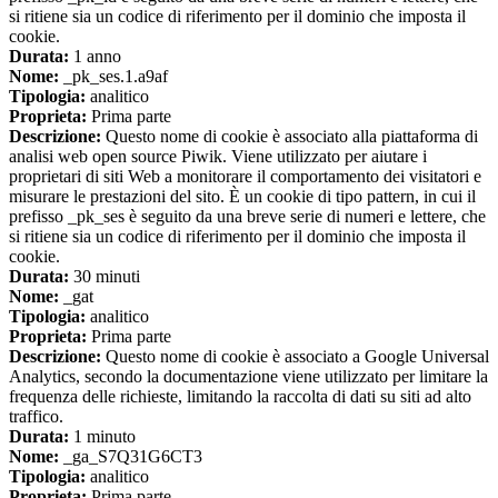
si ritiene sia un codice di riferimento per il dominio che imposta il
cookie.
Durata:
1 anno
Nome:
_pk_ses.1.a9af
Tipologia:
analitico
Proprieta:
Prima parte
Descrizione:
Questo nome di cookie è associato alla piattaforma di
analisi web open source Piwik. Viene utilizzato per aiutare i
proprietari di siti Web a monitorare il comportamento dei visitatori e
misurare le prestazioni del sito. È un cookie di tipo pattern, in cui il
prefisso _pk_ses è seguito da una breve serie di numeri e lettere, che
si ritiene sia un codice di riferimento per il dominio che imposta il
cookie.
Durata:
30 minuti
Nome:
_gat
Tipologia:
analitico
Proprieta:
Prima parte
Descrizione:
Questo nome di cookie è associato a Google Universal
Analytics, secondo la documentazione viene utilizzato per limitare la
frequenza delle richieste, limitando la raccolta di dati su siti ad alto
traffico.
Durata:
1 minuto
Nome:
_ga_S7Q31G6CT3
Tipologia:
analitico
Proprieta:
Prima parte