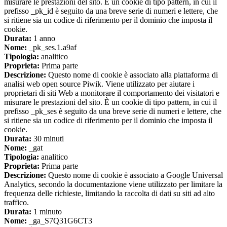
misurare le prestazioni del sito. È un cookie di tipo pattern, in cui il
prefisso _pk_id è seguito da una breve serie di numeri e lettere, che
si ritiene sia un codice di riferimento per il dominio che imposta il
cookie.
Durata:
1 anno
Nome:
_pk_ses.1.a9af
Tipologia:
analitico
Proprieta:
Prima parte
Descrizione:
Questo nome di cookie è associato alla piattaforma di
analisi web open source Piwik. Viene utilizzato per aiutare i
proprietari di siti Web a monitorare il comportamento dei visitatori e
misurare le prestazioni del sito. È un cookie di tipo pattern, in cui il
prefisso _pk_ses è seguito da una breve serie di numeri e lettere, che
si ritiene sia un codice di riferimento per il dominio che imposta il
cookie.
Durata:
30 minuti
Nome:
_gat
Tipologia:
analitico
Proprieta:
Prima parte
Descrizione:
Questo nome di cookie è associato a Google Universal
Analytics, secondo la documentazione viene utilizzato per limitare la
frequenza delle richieste, limitando la raccolta di dati su siti ad alto
traffico.
Durata:
1 minuto
Nome:
_ga_S7Q31G6CT3