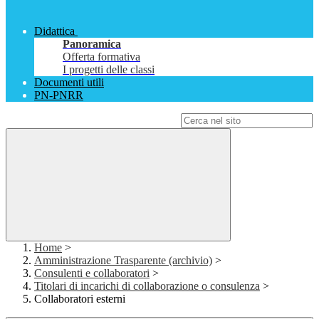
Didattica
Panoramica
Offerta formativa
I progetti delle classi
Documenti utili
PN-PNRR
Campo di ricerca per le pagine del sito
Home
>
Amministrazione Trasparente (archivio)
>
Consulenti e collaboratori
>
Titolari di incarichi di collaborazione o consulenza
>
Collaboratori esterni