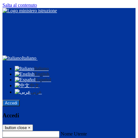
Salta al contenuto
Italiano
Italiano
English
Español
中文
عربى
Accedi
Accedi
button close
×
Nome Utente