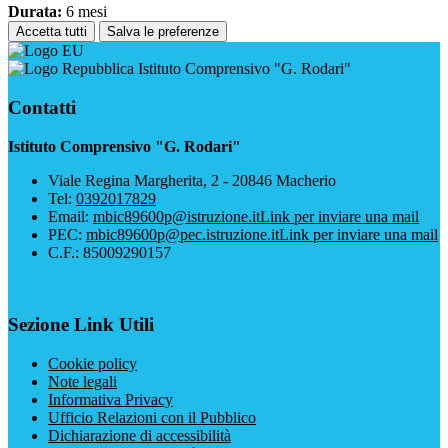
Durata:
6 mesi
Accetta tutti
Salva le preferenze
Istituto Comprensivo "G. Rodari"
Contatti
Istituto Comprensivo "G. Rodari"
Viale Regina Margherita, 2 - 20846 Macherio
Tel:
0392017829
Email:
mbic89600p@istruzione.it
Link per inviare una mail
PEC:
mbic89600p@pec.istruzione.it
Link per inviare una mail
C.F.: 85009290157
Sezione Link Utili
Cookie policy
Note legali
Informativa Privacy
Ufficio Relazioni con il Pubblico
Dichiarazione di accessibilità