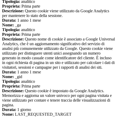
Tipologia:
analitico
Proprieta:
Prima parte
Descrizione:
Questo cookie viene utilizzato da Google Analytics
per mantenere lo stato della sessione.
Durata:
1 anno 1 mese
Nome:
_ga
Tipologia:
analitico
Proprieta:
Prima parte
Descrizione:
Questo nome di cookie è associato a Google Universal
Analytics, che è un aggiornamento significativo del servizio di
analisi più comunemente utilizzato da Google. Questo cookie viene
utilizzato per distinguere utenti unici assegnando un numero
generato in modo casuale come identificatore del cliente. È incluso
in ogni richiesta di pagina in un sito e utilizzato per calcolare i dati di
visitatori, sessioni e campagne per i rapporti di analisi dei siti.
Durata:
1 anno 1 mese
Nome:
_gid
Tipologia:
analitico
Proprieta:
Prima parte
Descrizione:
Questo cookie è impostato da Google Analytics.
Memorizza e aggiorna un valore univoco per ogni pagina visitata e
viene utilizzato per contare e tenere traccia delle visualizzazioni di
pagina.
Durata:
1 giorno
Nome:
LAST_REQUESTED_TARGET