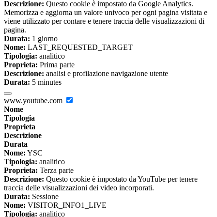
Descrizione:
Questo cookie è impostato da Google Analytics.
Memorizza e aggiorna un valore univoco per ogni pagina visitata e
viene utilizzato per contare e tenere traccia delle visualizzazioni di
pagina.
Durata:
1 giorno
Nome:
LAST_REQUESTED_TARGET
Tipologia:
analitico
Proprieta:
Prima parte
Descrizione:
analisi e profilazione navigazione utente
Durata:
5 minutes
www.youtube.com
Nome
Tipologia
Proprieta
Descrizione
Durata
Nome:
YSC
Tipologia:
analitico
Proprieta:
Terza parte
Descrizione:
Questo cookie è impostato da YouTube per tenere
traccia delle visualizzazioni dei video incorporati.
Durata:
Sessione
Nome:
VISITOR_INFO1_LIVE
Tipologia:
analitico