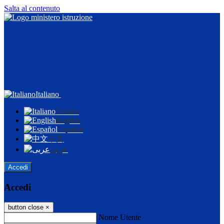
Salta al contenuto
Italiano
Italiano
English
Español
中文
عربى
Accedi
Accedi
button close
×
Nome Utente