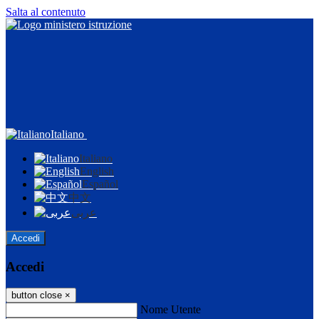
Salta al contenuto
Italiano
Italiano
English
Español
中文
عربى
Accedi
Accedi
button close
×
Nome Utente