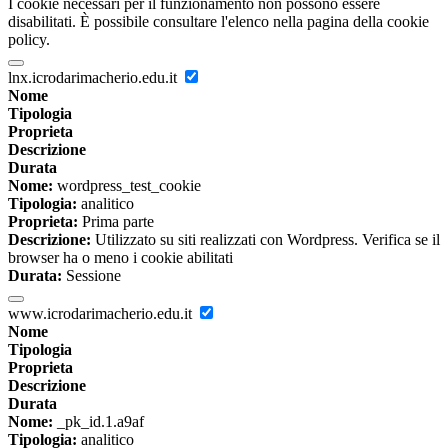
I cookie necessari per il funzionamento non possono essere
disabilitati. È possibile consultare l'elenco nella pagina della cookie
policy.
lnx.icrodarimacherio.edu.it
Nome
Tipologia
Proprieta
Descrizione
Durata
Nome:
wordpress_test_cookie
Tipologia:
analitico
Proprieta:
Prima parte
Descrizione:
Utilizzato su siti realizzati con Wordpress. Verifica se il
browser ha o meno i cookie abilitati
Durata:
Sessione
www.icrodarimacherio.edu.it
Nome
Tipologia
Proprieta
Descrizione
Durata
Nome:
_pk_id.1.a9af
Tipologia:
analitico