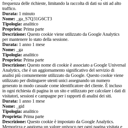
frequenza delle richieste, limitando la raccolta di dati su siti ad alto
traffico.
Durata:
1 minuto
Nome:
_ga_S7Q31G6CT3
Tipologia:
analitico
Proprieta:
Prima parte
Descrizione:
Questo cookie viene utilizzato da Google Analytics
per mantenere lo stato della sessione.
Durata:
1 anno 1 mese
Nome:
_ga
Tipologia:
analitico
Proprieta:
Prima parte
Descrizione:
Questo nome di cookie è associato a Google Universal
Analytics, che è un aggiornamento significativo del servizio di
analisi più comunemente utilizzato da Google. Questo cookie viene
utilizzato per distinguere utenti unici assegnando un numero
generato in modo casuale come identificatore del cliente. È incluso
in ogni richiesta di pagina in un sito e utilizzato per calcolare i dati di
visitatori, sessioni e campagne per i rapporti di analisi dei siti.
Durata:
1 anno 1 mese
Nome:
_gid
Tipologia:
analitico
Proprieta:
Prima parte
Descrizione:
Questo cookie è impostato da Google Analytics.
Memorizza e aggiorna un valore univoco per ogni pagina visitata e