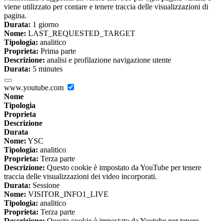
viene utilizzato per contare e tenere traccia delle visualizzazioni di
pagina.
Durata:
1 giorno
Nome:
LAST_REQUESTED_TARGET
Tipologia:
analitico
Proprieta:
Prima parte
Descrizione:
analisi e profilazione navigazione utente
Durata:
5 minutes
www.youtube.com
Nome
Tipologia
Proprieta
Descrizione
Durata
Nome:
YSC
Tipologia:
analitico
Proprieta:
Terza parte
Descrizione:
Questo cookie è impostato da YouTube per tenere
traccia delle visualizzazioni dei video incorporati.
Durata:
Sessione
Nome:
VISITOR_INFO1_LIVE
Tipologia:
analitico
Proprieta:
Terza parte
Descrizione:
Questo cookie è impostato da Youtube per tenere