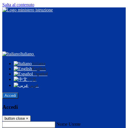
Salta al contenuto
Italiano
Italiano
English
Español
中文
عربى
Accedi
Accedi
button close
×
Nome Utente