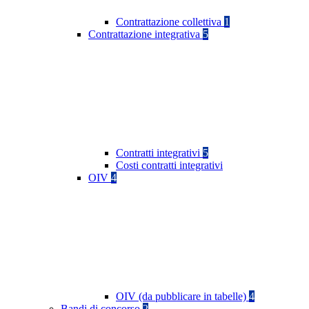
Contrattazione collettiva
1
Contrattazione integrativa
5
Contratti integrativi
5
Costi contratti integrativi
OIV
4
OIV (da pubblicare in tabelle)
4
Bandi di concorso
2