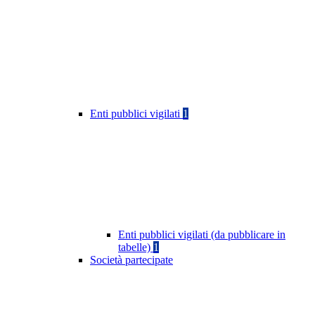
Enti pubblici vigilati
1
Enti pubblici vigilati (da pubblicare in
tabelle)
1
Società partecipate