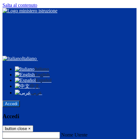
Salta al contenuto
Italiano
Italiano
English
Español
中文
عربى
Accedi
Accedi
button close
×
Nome Utente