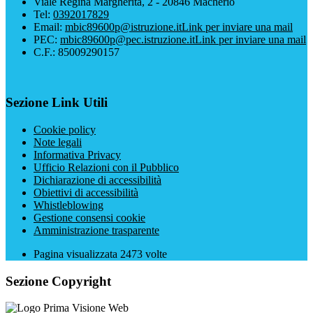
Viale Regina Margherita, 2 - 20846 Macherio
Tel:
0392017829
Email:
mbic89600p@istruzione.it
Link per inviare una mail
PEC:
mbic89600p@pec.istruzione.it
Link per inviare una mail
C.F.: 85009290157
Sezione Link Utili
Cookie policy
Note legali
Informativa Privacy
Ufficio Relazioni con il Pubblico
Dichiarazione di accessibilità
Obiettivi di accessibilità
Whistleblowing
Gestione consensi cookie
Amministrazione trasparente
Pagina visualizzata
2473
volte
Sezione Copyright