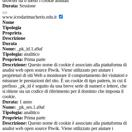
browser ha o meno i cookie abilitati
Durata:
Sessione
www.icrodarimacherio.edu.it
Nome
Tipologia
Proprieta
Descrizione
Durata
Nome:
_pk_id.1.a9af
Tipologia:
analitico
Proprieta:
Prima parte
Descrizione:
Questo nome di cookie è associato alla piattaforma di
analisi web open source Piwik. Viene utilizzato per aiutare i
proprietari di siti Web a monitorare il comportamento dei visitatori e
misurare le prestazioni del sito. È un cookie di tipo pattern, in cui il
prefisso _pk_id è seguito da una breve serie di numeri e lettere, che
si ritiene sia un codice di riferimento per il dominio che imposta il
cookie.
Durata:
1 anno
Nome:
_pk_ses.1.a9af
Tipologia:
analitico
Proprieta:
Prima parte
Descrizione:
Questo nome di cookie è associato alla piattaforma di
analisi web open source Piwik. Viene utilizzato per aiutare i