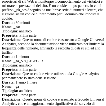
proprietari di siti Web a monitorare il comportamento dei visitatori e
misurare le prestazioni del sito. È un cookie di tipo pattern, in cui il
prefisso _pk_ses è seguito da una breve serie di numeri e lettere, che
si ritiene sia un codice di riferimento per il dominio che imposta il
cookie.
Durata:
30 minuti
Nome:
_gat
Tipologia:
analitico
Proprieta:
Prima parte
Descrizione:
Questo nome di cookie è associato a Google Universal
Analytics, secondo la documentazione viene utilizzato per limitare la
frequenza delle richieste, limitando la raccolta di dati su siti ad alto
traffico.
Durata:
1 minuto
Nome:
_ga_S7Q31G6CT3
Tipologia:
analitico
Proprieta:
Prima parte
Descrizione:
Questo cookie viene utilizzato da Google Analytics
per mantenere lo stato della sessione.
Durata:
1 anno 1 mese
Nome:
_ga
Tipologia:
analitico
Proprieta:
Prima parte
Descrizione:
Questo nome di cookie è associato a Google Universal
Analytics, che è un aggiornamento significativo del servizio di