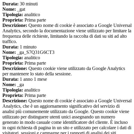
Durata:
30 minuti
Nome:
_gat
Tipologia:
analitico
Proprieta:
Prima parte
Descrizione:
Questo nome di cookie è associato a Google Universal
Analytics, secondo la documentazione viene utilizzato per limitare la
frequenza delle richieste, limitando la raccolta di dati su siti ad alto
traffico.
Durata:
1 minuto
Nome:
_ga_S7Q31G6CT3
Tipologia:
analitico
Proprieta:
Prima parte
Descrizione:
Questo cookie viene utilizzato da Google Analytics
per mantenere lo stato della sessione.
Durata:
1 anno 1 mese
Nome:
_ga
Tipologia:
analitico
Proprieta:
Prima parte
Descrizione:
Questo nome di cookie è associato a Google Universal
Analytics, che è un aggiornamento significativo del servizio di
analisi più comunemente utilizzato da Google. Questo cookie viene
utilizzato per distinguere utenti unici assegnando un numero
generato in modo casuale come identificatore del cliente. È incluso
in ogni richiesta di pagina in un sito e utilizzato per calcolare i dati di
visitatori, sessioni e campagne per i rapporti di analisi dei siti.