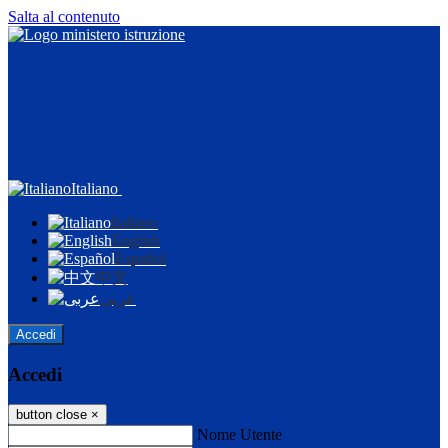
Salta al contenuto
Italiano
Italiano
English
Español
中文
عربى
Accedi
Accedi
button close
×
Nome Utente