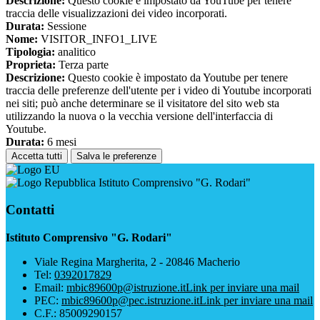
Descrizione:
Questo cookie è impostato da YouTube per tenere
traccia delle visualizzazioni dei video incorporati.
Durata:
Sessione
Nome:
VISITOR_INFO1_LIVE
Tipologia:
analitico
Proprieta:
Terza parte
Descrizione:
Questo cookie è impostato da Youtube per tenere
traccia delle preferenze dell'utente per i video di Youtube incorporati
nei siti; può anche determinare se il visitatore del sito web sta
utilizzando la nuova o la vecchia versione dell'interfaccia di
Youtube.
Durata:
6 mesi
Accetta tutti
Salva le preferenze
Istituto Comprensivo "G. Rodari"
Contatti
Istituto Comprensivo "G. Rodari"
Viale Regina Margherita, 2 - 20846 Macherio
Tel:
0392017829
Email:
mbic89600p@istruzione.it
Link per inviare una mail
PEC:
mbic89600p@pec.istruzione.it
Link per inviare una mail
C.F.: 85009290157