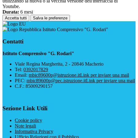
utilizzando la nuova o la vecchia versione dell'interfaccia di
Youtube.
Durata:
6 mesi
Accetta tutti
Salva le preferenze
Istituto Comprensivo "G. Rodari"
Contatti
Istituto Comprensivo "G. Rodari"
Viale Regina Margherita, 2 - 20846 Macherio
Tel:
0392017829
Email:
mbic89600p@istruzione.it
Link per inviare una mail
PEC:
mbic89600p@pec.istruzione.it
Link per inviare una mail
C.F.: 85009290157
Sezione Link Utili
Cookie policy
Note legali
Informativa Privacy
Ufficio Relazioni con il Pubblico