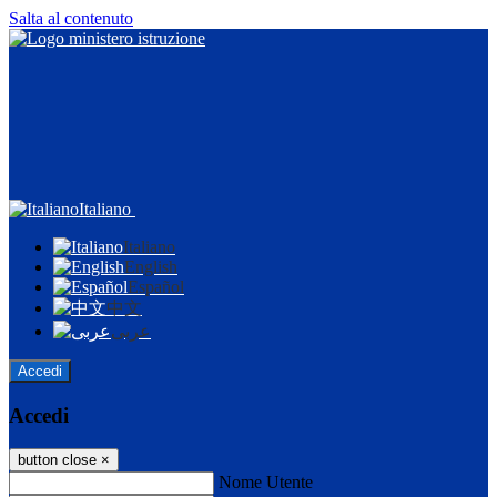
Salta al contenuto
Italiano
Italiano
English
Español
中文
عربى
Accedi
Accedi
button close
×
Nome Utente