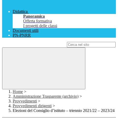
Didattica
Panoramica
Offerta formativa
I progetti delle classi
Documenti utili
PN-PNRR
Campo di ricerca per le pagine del sito
Home
>
Amministrazione Trasparente (archivio)
>
Provvedimenti
>
Provvedimenti dirigenti
>
Elezioni del Consiglio d’istituto – triennio 2021/22 – 2023/24