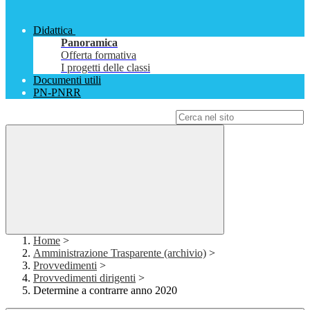
Didattica
Panoramica
Offerta formativa
I progetti delle classi
Documenti utili
PN-PNRR
Campo di ricerca per le pagine del sito
Home
>
Amministrazione Trasparente (archivio)
>
Provvedimenti
>
Provvedimenti dirigenti
>
Determine a contrarre anno 2020