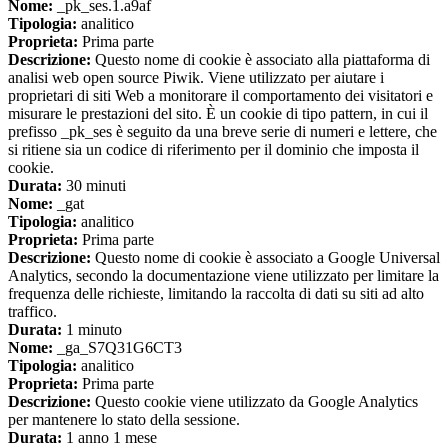
Nome:
_pk_ses.1.a9af
Tipologia:
analitico
Proprieta:
Prima parte
Descrizione:
Questo nome di cookie è associato alla piattaforma di
analisi web open source Piwik. Viene utilizzato per aiutare i
proprietari di siti Web a monitorare il comportamento dei visitatori e
misurare le prestazioni del sito. È un cookie di tipo pattern, in cui il
prefisso _pk_ses è seguito da una breve serie di numeri e lettere, che
si ritiene sia un codice di riferimento per il dominio che imposta il
cookie.
Durata:
30 minuti
Nome:
_gat
Tipologia:
analitico
Proprieta:
Prima parte
Descrizione:
Questo nome di cookie è associato a Google Universal
Analytics, secondo la documentazione viene utilizzato per limitare la
frequenza delle richieste, limitando la raccolta di dati su siti ad alto
traffico.
Durata:
1 minuto
Nome:
_ga_S7Q31G6CT3
Tipologia:
analitico
Proprieta:
Prima parte
Descrizione:
Questo cookie viene utilizzato da Google Analytics
per mantenere lo stato della sessione.
Durata:
1 anno 1 mese