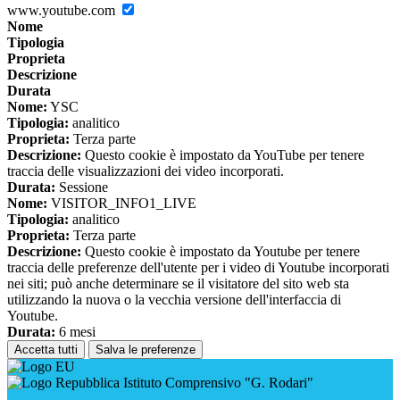
www.youtube.com
Nome
Tipologia
Proprieta
Descrizione
Durata
Nome:
YSC
Tipologia:
analitico
Proprieta:
Terza parte
Descrizione:
Questo cookie è impostato da YouTube per tenere
traccia delle visualizzazioni dei video incorporati.
Durata:
Sessione
Nome:
VISITOR_INFO1_LIVE
Tipologia:
analitico
Proprieta:
Terza parte
Descrizione:
Questo cookie è impostato da Youtube per tenere
traccia delle preferenze dell'utente per i video di Youtube incorporati
nei siti; può anche determinare se il visitatore del sito web sta
utilizzando la nuova o la vecchia versione dell'interfaccia di
Youtube.
Durata:
6 mesi
Accetta tutti
Salva le preferenze
Istituto Comprensivo "G. Rodari"