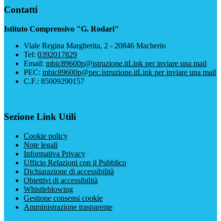
Contatti
Istituto Comprensivo "G. Rodari"
Viale Regina Margherita, 2 - 20846 Macherio
Tel:
0392017829
Email:
mbic89600p@istruzione.it
Link per inviare una mail
PEC:
mbic89600p@pec.istruzione.it
Link per inviare una mail
C.F.: 85009290157
Sezione Link Utili
Cookie policy
Note legali
Informativa Privacy
Ufficio Relazioni con il Pubblico
Dichiarazione di accessibilità
Obiettivi di accessibilità
Whistleblowing
Gestione consensi cookie
Amministrazione trasparente