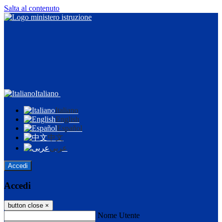
Salta al contenuto
Italiano
Italiano
English
Español
中文
عربى
Accedi
Accedi
button close
×
Nome Utente