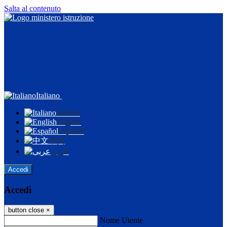
Salta al contenuto
Italiano
Italiano
English
Español
中文
عربى
Accedi
Accedi
button close
×
Nome Utente