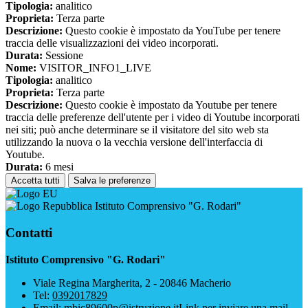
Tipologia:
analitico
Proprieta:
Terza parte
Descrizione:
Questo cookie è impostato da YouTube per tenere
traccia delle visualizzazioni dei video incorporati.
Durata:
Sessione
Nome:
VISITOR_INFO1_LIVE
Tipologia:
analitico
Proprieta:
Terza parte
Descrizione:
Questo cookie è impostato da Youtube per tenere
traccia delle preferenze dell'utente per i video di Youtube incorporati
nei siti; può anche determinare se il visitatore del sito web sta
utilizzando la nuova o la vecchia versione dell'interfaccia di
Youtube.
Durata:
6 mesi
Accetta tutti
Salva le preferenze
Istituto Comprensivo "G. Rodari"
Contatti
Istituto Comprensivo "G. Rodari"
Viale Regina Margherita, 2 - 20846 Macherio
Tel:
0392017829
Email:
mbic89600p@istruzione.it
Link per inviare una mail