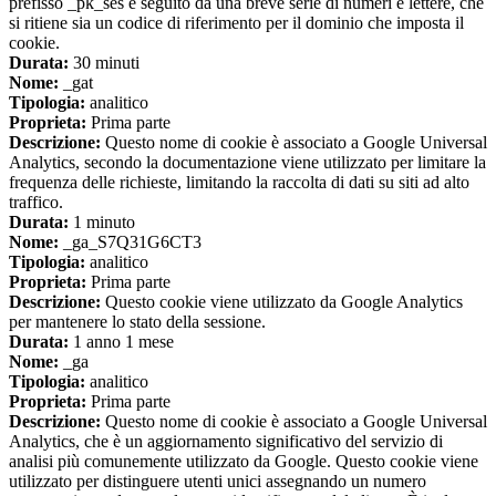
prefisso _pk_ses è seguito da una breve serie di numeri e lettere, che
si ritiene sia un codice di riferimento per il dominio che imposta il
cookie.
Durata:
30 minuti
Nome:
_gat
Tipologia:
analitico
Proprieta:
Prima parte
Descrizione:
Questo nome di cookie è associato a Google Universal
Analytics, secondo la documentazione viene utilizzato per limitare la
frequenza delle richieste, limitando la raccolta di dati su siti ad alto
traffico.
Durata:
1 minuto
Nome:
_ga_S7Q31G6CT3
Tipologia:
analitico
Proprieta:
Prima parte
Descrizione:
Questo cookie viene utilizzato da Google Analytics
per mantenere lo stato della sessione.
Durata:
1 anno 1 mese
Nome:
_ga
Tipologia:
analitico
Proprieta:
Prima parte
Descrizione:
Questo nome di cookie è associato a Google Universal
Analytics, che è un aggiornamento significativo del servizio di
analisi più comunemente utilizzato da Google. Questo cookie viene
utilizzato per distinguere utenti unici assegnando un numero