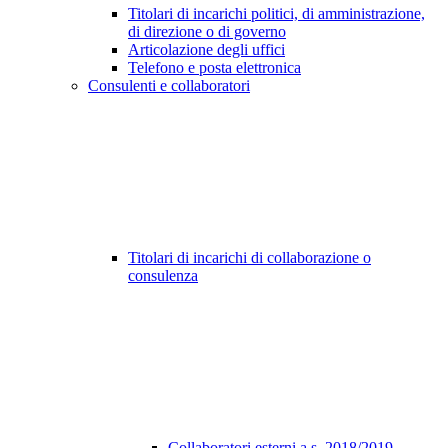
Titolari di incarichi politici, di amministrazione,
di direzione o di governo
Articolazione degli uffici
Telefono e posta elettronica
Consulenti e collaboratori
Titolari di incarichi di collaborazione o
consulenza
Collaboratori esterni a.s. 2018/2019