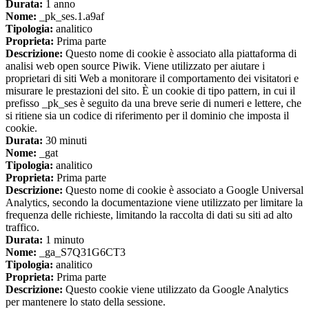
Durata:
1 anno
Nome:
_pk_ses.1.a9af
Tipologia:
analitico
Proprieta:
Prima parte
Descrizione:
Questo nome di cookie è associato alla piattaforma di
analisi web open source Piwik. Viene utilizzato per aiutare i
proprietari di siti Web a monitorare il comportamento dei visitatori e
misurare le prestazioni del sito. È un cookie di tipo pattern, in cui il
prefisso _pk_ses è seguito da una breve serie di numeri e lettere, che
si ritiene sia un codice di riferimento per il dominio che imposta il
cookie.
Durata:
30 minuti
Nome:
_gat
Tipologia:
analitico
Proprieta:
Prima parte
Descrizione:
Questo nome di cookie è associato a Google Universal
Analytics, secondo la documentazione viene utilizzato per limitare la
frequenza delle richieste, limitando la raccolta di dati su siti ad alto
traffico.
Durata:
1 minuto
Nome:
_ga_S7Q31G6CT3
Tipologia:
analitico
Proprieta:
Prima parte
Descrizione:
Questo cookie viene utilizzato da Google Analytics
per mantenere lo stato della sessione.