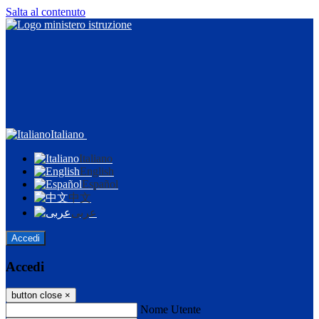
Salta al contenuto
Italiano
Italiano
English
Español
中文
عربى
Accedi
Accedi
button close
×
Nome Utente