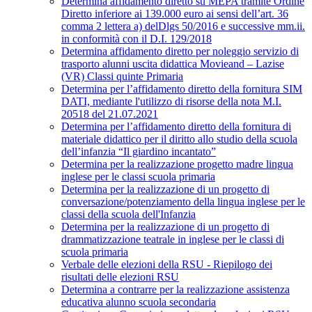
Determina affidamento diretto su MEPA tramite Ordine
Diretto inferiore ai 139.000 euro ai sensi dell’art. 36
comma 2 lettera a) delDlgs 50/2016 e successive mm.ii.
in conformità con il D.I. 129/2018
Determina affidamento diretto per noleggio servizio di
trasporto alunni uscita didattica Movieand – Lazise
(VR) Classi quinte Primaria
Determina per l’affidamento diretto della fornitura SIM
DATI, mediante l'utilizzo di risorse della nota M.I.
20518 del 21.07.2021
Determina per l’affidamento diretto della fornitura di
materiale didattico per il diritto allo studio della scuola
dell’infanzia “Il giardino incantato”
Determina per la realizzazione progetto madre lingua
inglese per le classi scuola primaria
Determina per la realizzazione di un progetto di
conversazione/potenziamento della lingua inglese per le
classi della scuola dell'Infanzia
Determina per la realizzazione di un progetto di
drammatizzazione teatrale in inglese per le classi di
scuola primaria
Verbale delle elezioni della RSU - Riepilogo dei
risultati delle elezioni RSU
Determina a contrarre per la realizzazione assistenza
educativa alunno scuola secondaria