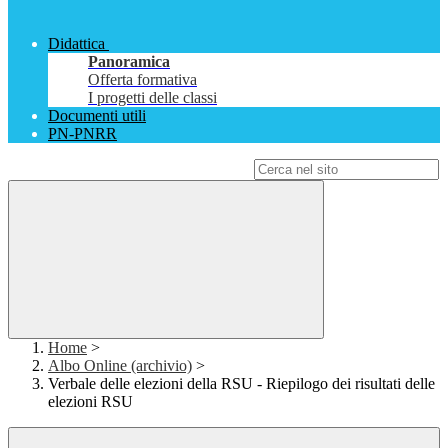
Didattica
Panoramica
Offerta formativa
I progetti delle classi
Documenti utili
PN-PNRR
Campo di ricerca per le pagine del sito
Home
>
Albo Online (archivio)
>
Verbale delle elezioni della RSU - Riepilogo dei risultati delle
elezioni RSU