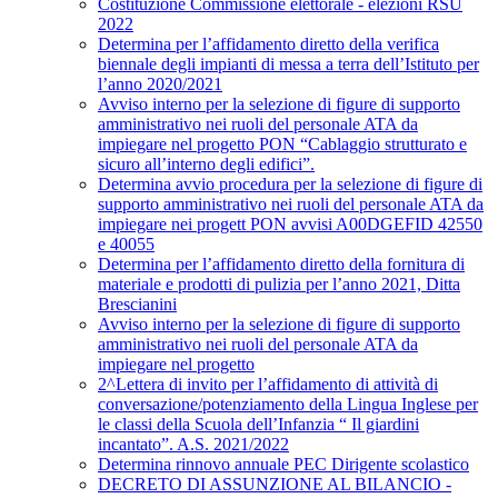
Costituzione Commissione elettorale - elezioni RSU
2022
Determina per l’affidamento diretto della verifica
biennale degli impianti di messa a terra dell’Istituto per
l’anno 2020/2021
Avviso interno per la selezione di figure di supporto
amministrativo nei ruoli del personale ATA da
impiegare nel progetto PON “Cablaggio strutturato e
sicuro all’interno degli edifici”.
Determina avvio procedura per la selezione di figure di
supporto amministrativo nei ruoli del personale ATA da
impiegare nei progett PON avvisi A00DGEFID 42550
e 40055
Determina per l’affidamento diretto della fornitura di
materiale e prodotti di pulizia per l’anno 2021, Ditta
Brescianini
Avviso interno per la selezione di figure di supporto
amministrativo nei ruoli del personale ATA da
impiegare nel progetto
2^Lettera di invito per l’affidamento di attività di
conversazione/potenziamento della Lingua Inglese per
le classi della Scuola dell’Infanzia “ Il giardini
incantato”. A.S. 2021/2022
Determina rinnovo annuale PEC Dirigente scolastico
DECRETO DI ASSUNZIONE AL BILANCIO -