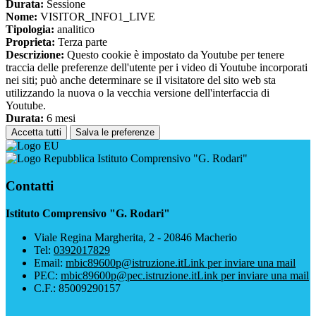
Durata:
Sessione
Nome:
VISITOR_INFO1_LIVE
Tipologia:
analitico
Proprieta:
Terza parte
Descrizione:
Questo cookie è impostato da Youtube per tenere
traccia delle preferenze dell'utente per i video di Youtube incorporati
nei siti; può anche determinare se il visitatore del sito web sta
utilizzando la nuova o la vecchia versione dell'interfaccia di
Youtube.
Durata:
6 mesi
Accetta tutti
Salva le preferenze
Istituto Comprensivo "G. Rodari"
Contatti
Istituto Comprensivo "G. Rodari"
Viale Regina Margherita, 2 - 20846 Macherio
Tel:
0392017829
Email:
mbic89600p@istruzione.it
Link per inviare una mail
PEC:
mbic89600p@pec.istruzione.it
Link per inviare una mail
C.F.: 85009290157