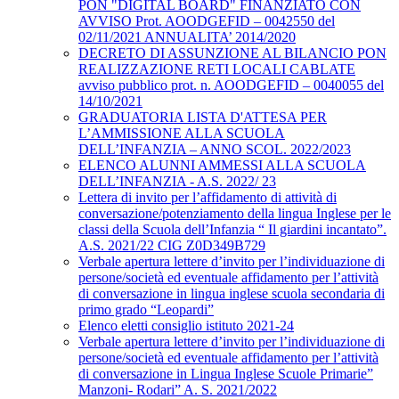
PON "DIGITAL BOARD" FINANZIATO CON
AVVISO Prot. AOODGEFID – 0042550 del
02/11/2021 ANNUALITA’ 2014/2020
DECRETO DI ASSUNZIONE AL BILANCIO PON
REALIZZAZIONE RETI LOCALI CABLATE
avviso pubblico prot. n. AOODGEFID – 0040055 del
14/10/2021
GRADUATORIA LISTA D'ATTESA PER
L’AMMISSIONE ALLA SCUOLA
DELL’INFANZIA – ANNO SCOL. 2022/2023
ELENCO ALUNNI AMMESSI ALLA SCUOLA
DELL’INFANZIA - A.S. 2022/ 23
Lettera di invito per l’affidamento di attività di
conversazione/potenziamento della lingua Inglese per le
classi della Scuola dell’Infanzia “ Il giardini incantato”.
A.S. 2021/22 CIG Z0D349B729
Verbale apertura lettere d’invito per l’individuazione di
persone/società ed eventuale affidamento per l’attività
di conversazione in lingua inglese scuola secondaria di
primo grado “Leopardi”
Elenco eletti consiglio istituto 2021-24
Verbale apertura lettere d’invito per l’individuazione di
persone/società ed eventuale affidamento per l’attività
di conversazione in Lingua Inglese Scuole Primarie”
Manzoni- Rodari” A. S. 2021/2022