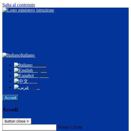
Salta al contenuto
Italiano
Italiano
English
Español
中文
عربى
Accedi
Accedi
button close
×
Nome Utente