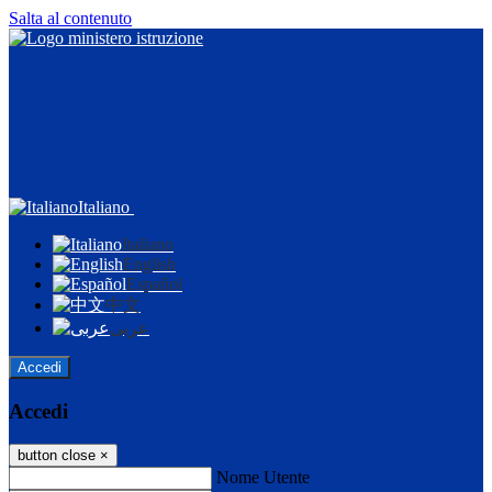
Salta al contenuto
Italiano
Italiano
English
Español
中文
عربى
Accedi
Accedi
button close
×
Nome Utente