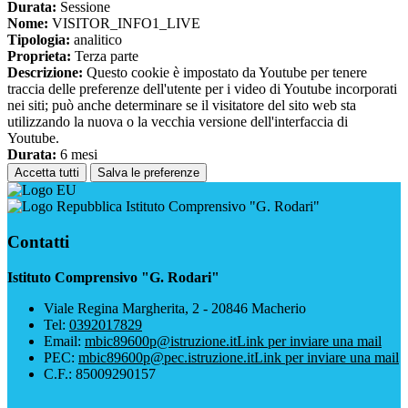
Durata:
Sessione
Nome:
VISITOR_INFO1_LIVE
Tipologia:
analitico
Proprieta:
Terza parte
Descrizione:
Questo cookie è impostato da Youtube per tenere
traccia delle preferenze dell'utente per i video di Youtube incorporati
nei siti; può anche determinare se il visitatore del sito web sta
utilizzando la nuova o la vecchia versione dell'interfaccia di
Youtube.
Durata:
6 mesi
Accetta tutti
Salva le preferenze
Istituto Comprensivo "G. Rodari"
Contatti
Istituto Comprensivo "G. Rodari"
Viale Regina Margherita, 2 - 20846 Macherio
Tel:
0392017829
Email:
mbic89600p@istruzione.it
Link per inviare una mail
PEC:
mbic89600p@pec.istruzione.it
Link per inviare una mail
C.F.: 85009290157