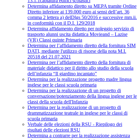
13.1.1cablatura edifici scolastici
Determina affidamento diretto su MEPA tramite Ordine
Diretto inferiore ai 139.000 euro ai sensi dell’art. 36
comma 2 lettera a) delDlgs 50/2016 e successive mm.ii.
in conformità con il D.I. 129/2018
Determina affidamento diretto per noleggio servizio di
trasporto alunni uscita didattica Movieand – Lazise
(VR) Classi quinte Primaria
Determina per l’affidamento diretto della fornitura SIM
DATI, mediante l'utilizzo di risorse della nota M.I.
20518 del 21.07.2021
Determina per l’affidamento diretto della fornitura di
materiale didattico per il diritto allo studio della scuola
dell’infanzia “Il giardino incantato”
Determina per la realizzazione progetto madre lingua
inglese per le classi scuola primaria
Determina per la realizzazione di un progetto di
conversazione/potenziamento della lingua inglese per le
classi della scuola dell'Infanzia
Determina per la realizzazione di un progetto di
drammatizzazione teatrale in inglese per le classi di
scuola primaria
Verbale delle elezioni della RSU - Riepilogo dei
risultati delle elezioni RSU
Determina a contrarre per la realizzazione assistenza