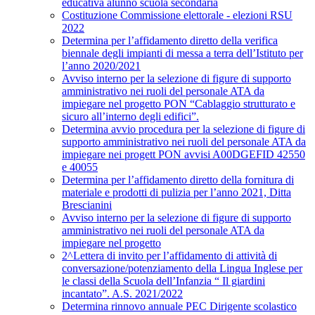
educativa alunno scuola secondaria
Costituzione Commissione elettorale - elezioni RSU
2022
Determina per l’affidamento diretto della verifica
biennale degli impianti di messa a terra dell’Istituto per
l’anno 2020/2021
Avviso interno per la selezione di figure di supporto
amministrativo nei ruoli del personale ATA da
impiegare nel progetto PON “Cablaggio strutturato e
sicuro all’interno degli edifici”.
Determina avvio procedura per la selezione di figure di
supporto amministrativo nei ruoli del personale ATA da
impiegare nei progett PON avvisi A00DGEFID 42550
e 40055
Determina per l’affidamento diretto della fornitura di
materiale e prodotti di pulizia per l’anno 2021, Ditta
Brescianini
Avviso interno per la selezione di figure di supporto
amministrativo nei ruoli del personale ATA da
impiegare nel progetto
2^Lettera di invito per l’affidamento di attività di
conversazione/potenziamento della Lingua Inglese per
le classi della Scuola dell’Infanzia “ Il giardini
incantato”. A.S. 2021/2022
Determina rinnovo annuale PEC Dirigente scolastico