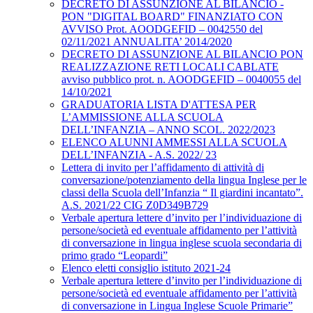
DECRETO DI ASSUNZIONE AL BILANCIO -
PON "DIGITAL BOARD" FINANZIATO CON
AVVISO Prot. AOODGEFID – 0042550 del
02/11/2021 ANNUALITA’ 2014/2020
DECRETO DI ASSUNZIONE AL BILANCIO PON
REALIZZAZIONE RETI LOCALI CABLATE
avviso pubblico prot. n. AOODGEFID – 0040055 del
14/10/2021
GRADUATORIA LISTA D'ATTESA PER
L’AMMISSIONE ALLA SCUOLA
DELL’INFANZIA – ANNO SCOL. 2022/2023
ELENCO ALUNNI AMMESSI ALLA SCUOLA
DELL’INFANZIA - A.S. 2022/ 23
Lettera di invito per l’affidamento di attività di
conversazione/potenziamento della lingua Inglese per le
classi della Scuola dell’Infanzia “ Il giardini incantato”.
A.S. 2021/22 CIG Z0D349B729
Verbale apertura lettere d’invito per l’individuazione di
persone/società ed eventuale affidamento per l’attività
di conversazione in lingua inglese scuola secondaria di
primo grado “Leopardi”
Elenco eletti consiglio istituto 2021-24
Verbale apertura lettere d’invito per l’individuazione di
persone/società ed eventuale affidamento per l’attività
di conversazione in Lingua Inglese Scuole Primarie”