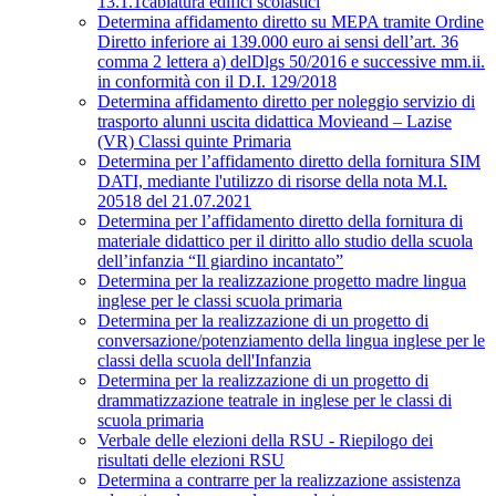
13.1.1cablatura edifici scolastici
Determina affidamento diretto su MEPA tramite Ordine
Diretto inferiore ai 139.000 euro ai sensi dell’art. 36
comma 2 lettera a) delDlgs 50/2016 e successive mm.ii.
in conformità con il D.I. 129/2018
Determina affidamento diretto per noleggio servizio di
trasporto alunni uscita didattica Movieand – Lazise
(VR) Classi quinte Primaria
Determina per l’affidamento diretto della fornitura SIM
DATI, mediante l'utilizzo di risorse della nota M.I.
20518 del 21.07.2021
Determina per l’affidamento diretto della fornitura di
materiale didattico per il diritto allo studio della scuola
dell’infanzia “Il giardino incantato”
Determina per la realizzazione progetto madre lingua
inglese per le classi scuola primaria
Determina per la realizzazione di un progetto di
conversazione/potenziamento della lingua inglese per le
classi della scuola dell'Infanzia
Determina per la realizzazione di un progetto di
drammatizzazione teatrale in inglese per le classi di
scuola primaria
Verbale delle elezioni della RSU - Riepilogo dei
risultati delle elezioni RSU
Determina a contrarre per la realizzazione assistenza