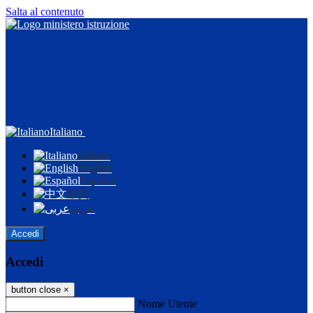
Salta al contenuto
Italiano
Italiano
English
Español
中文
عربى
Accedi
Accedi
button close
×
Nome Utente