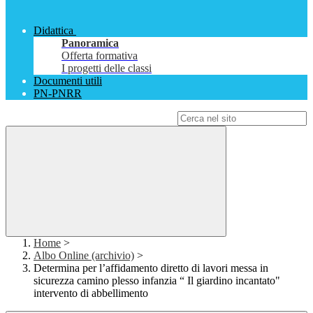
Didattica
Panoramica
Offerta formativa
I progetti delle classi
Documenti utili
PN-PNRR
Campo di ricerca per le pagine del sito
Home
>
Albo Online (archivio)
>
Determina per l’affidamento diretto di lavori messa in
sicurezza camino plesso infanzia “ Il giardino incantato"
intervento di abbellimento