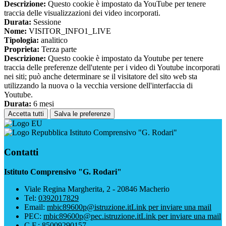
Descrizione:
Questo cookie è impostato da YouTube per tenere
traccia delle visualizzazioni dei video incorporati.
Durata:
Sessione
Nome:
VISITOR_INFO1_LIVE
Tipologia:
analitico
Proprieta:
Terza parte
Descrizione:
Questo cookie è impostato da Youtube per tenere
traccia delle preferenze dell'utente per i video di Youtube incorporati
nei siti; può anche determinare se il visitatore del sito web sta
utilizzando la nuova o la vecchia versione dell'interfaccia di
Youtube.
Durata:
6 mesi
Accetta tutti
Salva le preferenze
Istituto Comprensivo "G. Rodari"
Contatti
Istituto Comprensivo "G. Rodari"
Viale Regina Margherita, 2 - 20846 Macherio
Tel:
0392017829
Email:
mbic89600p@istruzione.it
Link per inviare una mail
PEC:
mbic89600p@pec.istruzione.it
Link per inviare una mail
C.F.: 85009290157