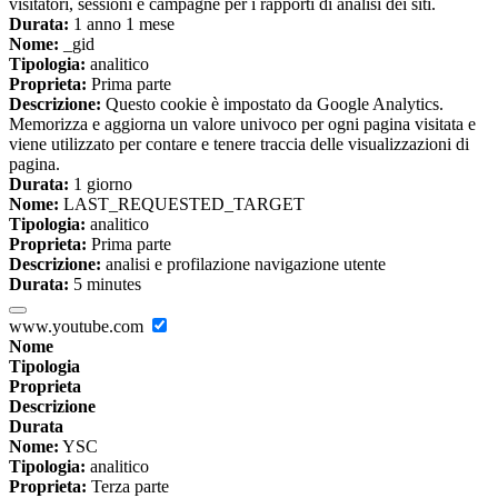
visitatori, sessioni e campagne per i rapporti di analisi dei siti.
Durata:
1 anno 1 mese
Nome:
_gid
Tipologia:
analitico
Proprieta:
Prima parte
Descrizione:
Questo cookie è impostato da Google Analytics.
Memorizza e aggiorna un valore univoco per ogni pagina visitata e
viene utilizzato per contare e tenere traccia delle visualizzazioni di
pagina.
Durata:
1 giorno
Nome:
LAST_REQUESTED_TARGET
Tipologia:
analitico
Proprieta:
Prima parte
Descrizione:
analisi e profilazione navigazione utente
Durata:
5 minutes
www.youtube.com
Nome
Tipologia
Proprieta
Descrizione
Durata
Nome:
YSC
Tipologia:
analitico
Proprieta:
Terza parte