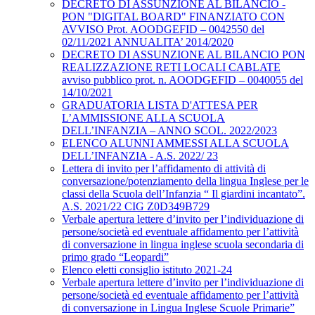
DECRETO DI ASSUNZIONE AL BILANCIO -
PON "DIGITAL BOARD" FINANZIATO CON
AVVISO Prot. AOODGEFID – 0042550 del
02/11/2021 ANNUALITA’ 2014/2020
DECRETO DI ASSUNZIONE AL BILANCIO PON
REALIZZAZIONE RETI LOCALI CABLATE
avviso pubblico prot. n. AOODGEFID – 0040055 del
14/10/2021
GRADUATORIA LISTA D'ATTESA PER
L’AMMISSIONE ALLA SCUOLA
DELL’INFANZIA – ANNO SCOL. 2022/2023
ELENCO ALUNNI AMMESSI ALLA SCUOLA
DELL’INFANZIA - A.S. 2022/ 23
Lettera di invito per l’affidamento di attività di
conversazione/potenziamento della lingua Inglese per le
classi della Scuola dell’Infanzia “ Il giardini incantato”.
A.S. 2021/22 CIG Z0D349B729
Verbale apertura lettere d’invito per l’individuazione di
persone/società ed eventuale affidamento per l’attività
di conversazione in lingua inglese scuola secondaria di
primo grado “Leopardi”
Elenco eletti consiglio istituto 2021-24
Verbale apertura lettere d’invito per l’individuazione di
persone/società ed eventuale affidamento per l’attività
di conversazione in Lingua Inglese Scuole Primarie”