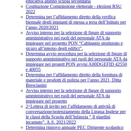
educativa alunno scuola secondaria
Costituzione Commissione elettorale - elezioni RSU
2022
Determina per l’affidamento diretto della verifica
biennale degli impianti di messa a terra dell’Istituto per
l’anno 2020/2021
Avviso interno per la selezione di figure di supporto
amministrativo nei ruoli del personale ATA da
impiegare nel progetto PON “Cablaggio strutturato e
sicuro all’interno degli edifici”.
Determina avvio procedura per la selezione di figure di
supporto amministrativo nei ruoli del personale ATA da
impiegare nei progett PON avvisi A00DGEFID 42550
e 40055
Determina per l’affidamento diretto della fornitura di
materiale e prodotti di pulizia per l’anno 2021, Ditta
Brescianini
Avviso interno per la selezione di figure di supporto
amministrativo nei ruoli del personale ATA da
impiegare nel progetto
2^Lettera di invito per l’affidamento di attività di
conversazione/potenziamento della Lingua Inglese per
le classi della Scuola dell’Infanzia “ Il giardini
incantato”. A.S. 2021/2022
Determina rinnovo annuale PEC Dirigente scolastico