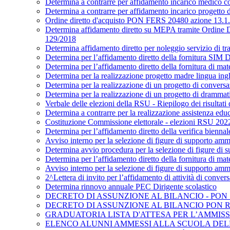
Determina a contrarre per affidamento incarico medico c
Determina a contrarre per affidamento incarico progetto d
Ordine diretto d'acquisto PON FERS 20480 azione 13.1.1c
Determina affidamento diretto su MEPA tramite Ordine Dire
129/2018
Determina affidamento diretto per noleggio servizio di tr
Determina per l’affidamento diretto della fornitura SIM D
Determina per l’affidamento diretto della fornitura di mater
Determina per la realizzazione progetto madre lingua ingle
Determina per la realizzazione di un progetto di conversaz
Determina per la realizzazione di un progetto di drammatiz
Verbale delle elezioni della RSU - Riepilogo dei risultati
Determina a contrarre per la realizzazione assistenza edu
Costituzione Commissione elettorale - elezioni RSU 202
Determina per l’affidamento diretto della verifica biennal
Avviso interno per la selezione di figure di supporto ammi
Determina avvio procedura per la selezione di figure d
Determina per l’affidamento diretto della fornitura di mate
Avviso interno per la selezione di figure di supporto amm
2^Lettera di invito per l’affidamento di attività di conve
Determina rinnovo annuale PEC Dirigente scolastico
DECRETO DI ASSUNZIONE AL BILANCIO - PON "D
DECRETO DI ASSUNZIONE AL BILANCIO PON REALI
GRADUATORIA LISTA D'ATTESA PER L’AMMISSI
ELENCO ALUNNI AMMESSI ALLA SCUOLA DELL’IN