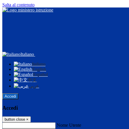
Salta al contenuto
Italiano
Italiano
English
Español
中文
عربى
Accedi
Accedi
button close
×
Nome Utente