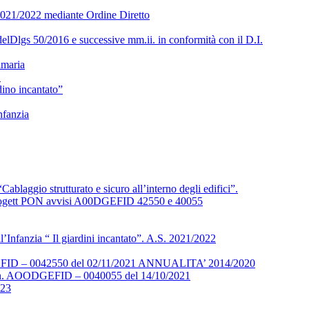
. 2021/2022 mediante Ordine Diretto
delDlgs 50/2016 e successive mm.ii. in conformità con il D.I.
imaria
1
rdino incantato”
nfanzia
blaggio strutturato e sicuro all’interno degli edifici”.
ei progett PON avvisi A00DGEFID 42550 e 40055
ll’Infanzia “ Il giardini incantato”. A.S. 2021/2022
 0042550 del 02/11/2021 ANNUALITA’ 2014/2020
AOODGEFID – 0040055 del 14/10/2021
23