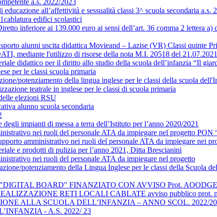
ompetente a.s. 2022/2023
i educazione all’affettività e sessualità classi 3^ scuola secondaria a.s
ablatura edifici scolastici
tto inferiore ai 139.000 euro ai sensi dell’art. 36 comma 2 lettera a) 
asporto alunni uscita didattica Movieand – Lazise (VR) Classi quinte Pr
ATI, mediante l'utilizzo di risorse della nota M.I. 20518 del 21.07.202
iale didattico per il diritto allo studio della scuola dell’infanzia “Il gia
se per le classi scuola primaria
ione/potenziamento della lingua inglese per le classi della scuola dell'I
zazione teatrale in inglese per le classi di scuola primaria
 delle elezioni RSU
cativa alunno scuola secondaria
2
e degli impianti di messa a terra dell’Istituto per l’anno 2020/2021
nistrativo nei ruoli del personale ATA da impiegare nel progetto PON “Ca
i supporto amministrativo nei ruoli del personale ATA da impiegare n
riale e prodotti di pulizia per l’anno 2021, Ditta Brescianini
inistrativo nei ruoli del personale ATA da impiegare nel progetto
rsazione/potenziamento della Lingua Inglese per le classi della Scuola de
IGITAL BOARD" FINANZIATO CON AVVISO Prot. AOODGEFID –
ZZAZIONE RETI LOCALI CABLATE avviso pubblico prot. n. 
ONE ALLA SCUOLA DELL’INFANZIA – ANNO SCOL. 2022/20
FANZIA - A.S. 2022/ 23