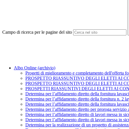
Campo di ricerca per le pagine del sito
Albo Online (archivio)
Progetti di miglioramento e completamento dell'offerta 
PROSPETTO RIASSUNTIVO DEGLI ELETTI AI CO
PROSPETTO RIASSUNTIVO DEGLI ELETTI AI C
PROSPETTI RIASSUNTIVI DEGLI ELETTI AI CO
Determina per l’affidamento diretto della fornitura lavasci
Determina per l’affidamento diretto della fornitura n. 2 
Determina per l’affidamento diretto della fornitura lavasc
Determina per l’affidamento diretto per proroga servizio as
Determina per l’affidamento diretto di lavori messa in sic
Determina per l’affidamento diretto di lavori messa in si
Determina per la realizzazione di un progetto di assisten