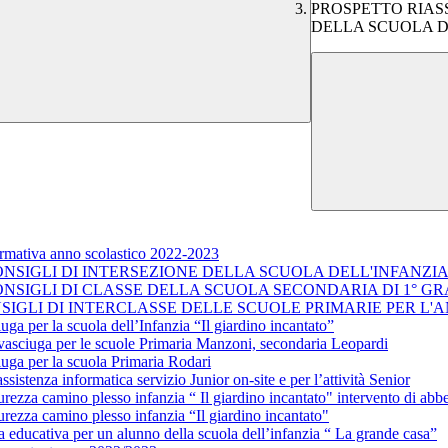
PROSPETTO RIASS
DELLA SCUOLA DE
formativa anno scolastico 2022-2023
NSIGLI DI INTERSEZIONE DELLA SCUOLA DELL'INFANZIA 
ONSIGLI DI CLASSE DELLA SCUOLA SECONDARIA DI 1° GR
NSIGLI DI INTERCLASSE DELLE SCUOLE PRIMARIE PER L'A
uga per la scuola dell’Infanzia “Il giardino incantato”
lavasciuga per le scuole Primaria Manzoni, secondaria Leopardi
iuga per la scuola Primaria Rodari
sistenza informatica servizio Junior on-site e per l’attività Senior
urezza camino plesso infanzia “ Il giardino incantato" intervento di abb
curezza camino plesso infanzia “Il giardino incantato"
za educativa per un alunno della scuola dell’infanzia “ La grande casa”