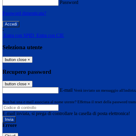
Password
Password dimenticata?
-
Entra con SPID
Entra con CIE
Seleziona utente
button close
×
Recupero password
button close
×
E-mail
Verrà inviato un messaggio all'indirizz
Non hai una e-mail associata al nome utente? Effettua il reset della password tram
E-mail inviata, si prega di controllare la casella di posta elettronica!
Errore