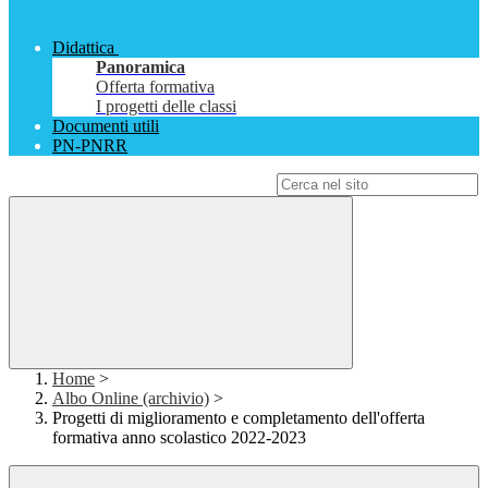
Didattica
Panoramica
Offerta formativa
I progetti delle classi
Documenti utili
PN-PNRR
Campo di ricerca per le pagine del sito
Home
>
Albo Online (archivio)
>
Progetti di miglioramento e completamento dell'offerta
formativa anno scolastico 2022-2023