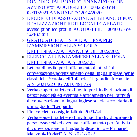
PON "DIGITAL BOARD" FINANZIATO CON
AVVISO Prot. AOODGEFID – 0042550 del
02/11/2021 ANNUALITA’ 2014/2020
DECRETO DI ASSUNZIONE AL BILANCIO PON
REALIZZAZIONE RETI LOCALI CABLATE
avviso pubblico prot. n. AOODGEFID – 0040055 del
14/10/2021
GRADUATORIA LISTA D'ATTESA PER
L’AMMISSIONE ALLA SCUOLA
DELL’INFANZIA – ANNO SCOL. 2022/2023
ELENCO ALUNNI AMMESSI ALLA SCUOLA
DELL’INFANZIA - A.S. 2022/ 23
Lettera di invito per l’affidamento di attività di
conversazione/potenziamento della lingua Inglese per le
classi della Scuola dell’Infanzia “ Il giardini incantato”.
A.S. 2021/22 CIG Z0D349B729
Verbale apertura lettere d’invito per l’individuazione di
persone/società ed eventuale affidamento per l’attività
di conversazione in lingua inglese scuola secondaria di
primo grado “Leopardi”
Elenco eletti consiglio istituto 2021-24
Verbale apertura lettere d’invito per l’individuazione di
persone/società ed eventuale affidamento per l’attività
di conversazione in Lingua Inglese Scuole Primarie”
Manzoni- Rodari” A. S. 2021/2022