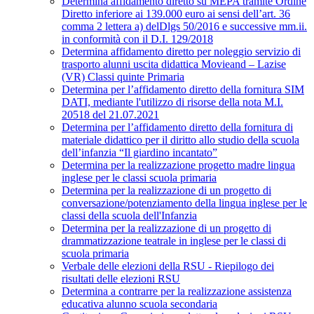
Determina affidamento diretto su MEPA tramite Ordine
Diretto inferiore ai 139.000 euro ai sensi dell’art. 36
comma 2 lettera a) delDlgs 50/2016 e successive mm.ii.
in conformità con il D.I. 129/2018
Determina affidamento diretto per noleggio servizio di
trasporto alunni uscita didattica Movieand – Lazise
(VR) Classi quinte Primaria
Determina per l’affidamento diretto della fornitura SIM
DATI, mediante l'utilizzo di risorse della nota M.I.
20518 del 21.07.2021
Determina per l’affidamento diretto della fornitura di
materiale didattico per il diritto allo studio della scuola
dell’infanzia “Il giardino incantato”
Determina per la realizzazione progetto madre lingua
inglese per le classi scuola primaria
Determina per la realizzazione di un progetto di
conversazione/potenziamento della lingua inglese per le
classi della scuola dell'Infanzia
Determina per la realizzazione di un progetto di
drammatizzazione teatrale in inglese per le classi di
scuola primaria
Verbale delle elezioni della RSU - Riepilogo dei
risultati delle elezioni RSU
Determina a contrarre per la realizzazione assistenza
educativa alunno scuola secondaria