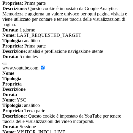
Proprieta:
Prima parte
Descrizione:
Questo cookie è impostato da Google Analytics.
Memorizza e aggiorna un valore univoco per ogni pagina visitata e
viene utilizzato per contare e tenere traccia delle visualizzazioni di
pagina.
Durata:
1 giorno
Nome:
LAST_REQUESTED_TARGET
Tipologia:
analitico
Proprieta:
Prima parte
Descrizione:
analisi e profilazione navigazione utente
Durata:
5 minutes
www.youtube.com
Nome
Tipologia
Proprieta
Descrizione
Durata
Nome:
YSC
Tipologia:
analitico
Proprieta:
Terza parte
Descrizione:
Questo cookie è impostato da YouTube per tenere
traccia delle visualizzazioni dei video incorporati.
Durata:
Sessione
Nome:
VISITOR_INFO1_LIVE