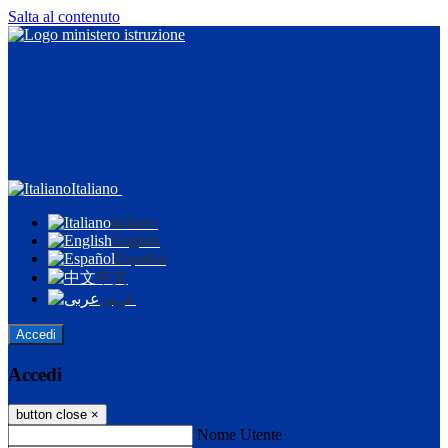
Salta al contenuto
Italiano
Italiano
English
Español
中文
عربى
Accedi
Accedi
button close
×
Nome Utente