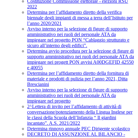
Costituzione Commissione elettorale - elezioni RSU
2022
Determina per l’affidamento diretto della verifica
biennale degli impianti di messa a terra dell’Istituto per
l’anno 2020/2021
Avviso interno per la selezione di figure di supporto
amministrativo nei ruoli del personale ATA da
impiegare nel progetto PON “Cablaggio strutturato e
sicuro all’interno degli edifici”.
Determina avvio procedura per la selezione di figure di
supporto amministrativo nei ruoli del personale ATA da
impiegare nei progett PON avvisi A00DGEFID 42550
e 40055
Determina per l’affidamento diretto della fornitura di
materiale e prodotti di pulizia per l’anno 2021, Ditta
Brescianini
Avviso interno per la selezione di figure di supporto
amministrativo nei ruoli del personale ATA da
impiegare nel progetto
2^Lettera di invito per l’affidamento di attività di
conversazione/potenziamento della Lingua Inglese per
le classi della Scuola dell’Infanzia “ Il giardini
incantato”. A.S. 2021/2022
Determina rinnovo annuale PEC Dirigente scolastico
DECRETO DI ASSUNZIONE AL BILANCIO -