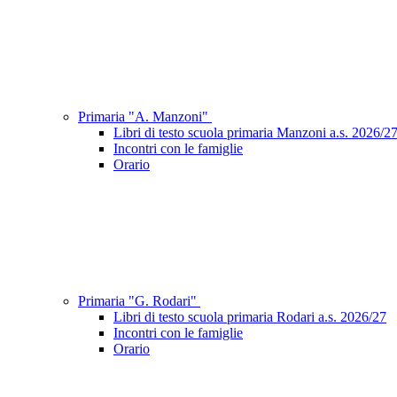
Primaria "A. Manzoni"
Libri di testo scuola primaria Manzoni a.s. 2026/2
Incontri con le famiglie
Orario
Primaria "G. Rodari"
Libri di testo scuola primaria Rodari a.s. 2026/27
Incontri con le famiglie
Orario