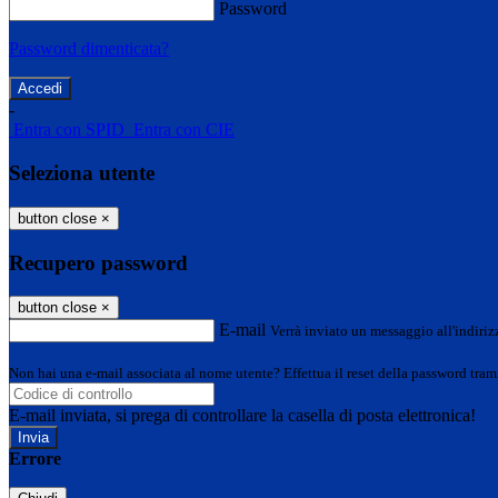
Password
Password dimenticata?
-
Entra con SPID
Entra con CIE
Seleziona utente
button close
×
Recupero password
button close
×
E-mail
Verrà inviato un messaggio all'indirizz
Non hai una e-mail associata al nome utente? Effettua il reset della password tram
E-mail inviata, si prega di controllare la casella di posta elettronica!
Errore