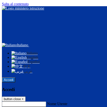
Salta al contenuto
Italiano
Italiano
English
Español
中文
عربى
Accedi
Accedi
button close
×
Nome Utente