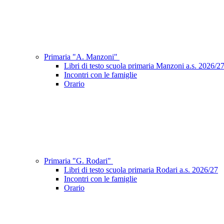
Primaria "A. Manzoni"
Libri di testo scuola primaria Manzoni a.s. 2026/2
Incontri con le famiglie
Orario
Primaria "G. Rodari"
Libri di testo scuola primaria Rodari a.s. 2026/27
Incontri con le famiglie
Orario