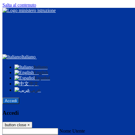
Salta al contenuto
Italiano
Italiano
English
Español
中文
عربى
Accedi
Accedi
button close
×
Nome Utente