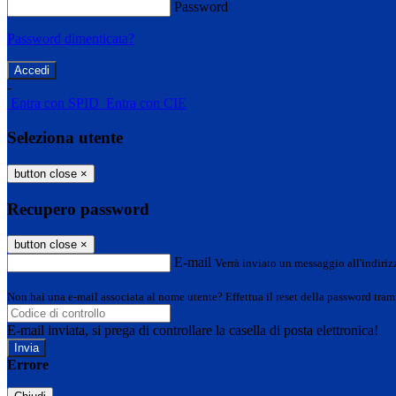
Password
Password dimenticata?
-
Entra con SPID
Entra con CIE
Seleziona utente
button close
×
Recupero password
button close
×
E-mail
Verrà inviato un messaggio all'indirizz
Non hai una e-mail associata al nome utente? Effettua il reset della password tram
E-mail inviata, si prega di controllare la casella di posta elettronica!
Errore