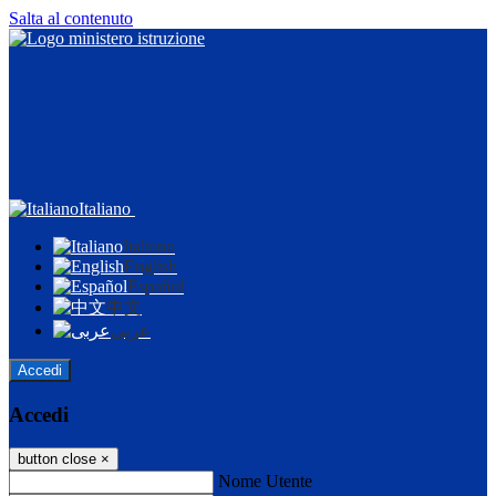
Salta al contenuto
Italiano
Italiano
English
Español
中文
عربى
Accedi
Accedi
button close
×
Nome Utente