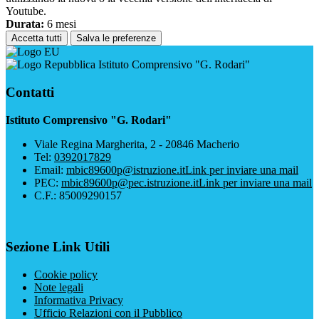
Youtube.
Durata:
6 mesi
Accetta tutti
Salva le preferenze
Istituto Comprensivo "G. Rodari"
Contatti
Istituto Comprensivo "G. Rodari"
Viale Regina Margherita, 2 - 20846 Macherio
Tel:
0392017829
Email:
mbic89600p@istruzione.it
Link per inviare una mail
PEC:
mbic89600p@pec.istruzione.it
Link per inviare una mail
C.F.: 85009290157
Sezione Link Utili
Cookie policy
Note legali
Informativa Privacy
Ufficio Relazioni con il Pubblico