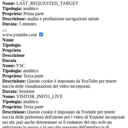
Nome:
LAST_REQUESTED_TARGET
Tipologia:
analitico
Proprieta:
Prima parte
Descrizione:
analisi e profilazione navigazione utente
Durata:
5 minutes
www.youtube.com
Nome
Tipologia
Proprieta
Descrizione
Durata
Nome:
YSC
Tipologia:
analitico
Proprieta:
Terza parte
Descrizione:
Questo cookie è impostato da YouTube per tenere
traccia delle visualizzazioni dei video incorporati.
Durata:
Sessione
Nome:
VISITOR_INFO1_LIVE
Tipologia:
analitico
Proprieta:
Terza parte
Descrizione:
Questo cookie è impostato da Youtube per tenere
traccia delle preferenze dell'utente per i video di Youtube incorporati
nei siti; può anche determinare se il visitatore del sito web sta
utilizzando la nuova o la vecchia versione dell'interfaccia di