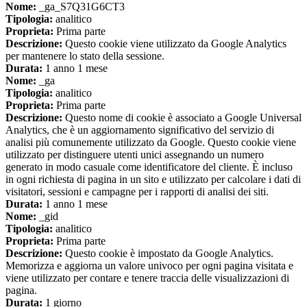
Nome:
_ga_S7Q31G6CT3
Tipologia:
analitico
Proprieta:
Prima parte
Descrizione:
Questo cookie viene utilizzato da Google Analytics
per mantenere lo stato della sessione.
Durata:
1 anno 1 mese
Nome:
_ga
Tipologia:
analitico
Proprieta:
Prima parte
Descrizione:
Questo nome di cookie è associato a Google Universal
Analytics, che è un aggiornamento significativo del servizio di
analisi più comunemente utilizzato da Google. Questo cookie viene
utilizzato per distinguere utenti unici assegnando un numero
generato in modo casuale come identificatore del cliente. È incluso
in ogni richiesta di pagina in un sito e utilizzato per calcolare i dati di
visitatori, sessioni e campagne per i rapporti di analisi dei siti.
Durata:
1 anno 1 mese
Nome:
_gid
Tipologia:
analitico
Proprieta:
Prima parte
Descrizione:
Questo cookie è impostato da Google Analytics.
Memorizza e aggiorna un valore univoco per ogni pagina visitata e
viene utilizzato per contare e tenere traccia delle visualizzazioni di
pagina.
Durata:
1 giorno