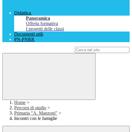
Didattica
Panoramica
Offerta formativa
I progetti delle classi
Documenti utili
PN-PNRR
Campo di ricerca per le pagine del sito
Home
>
Percorsi di studio
>
Primaria "A. Manzoni"
>
Incontri con le famiglie