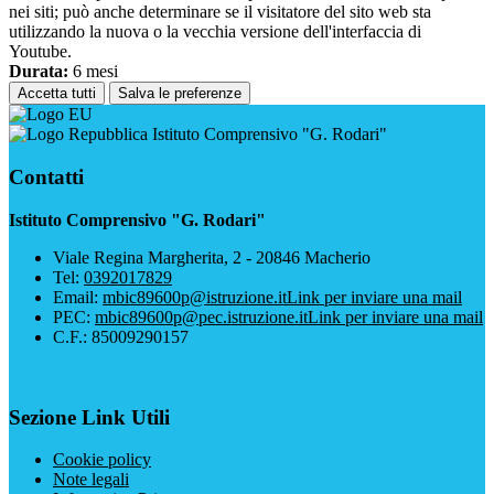
nei siti; può anche determinare se il visitatore del sito web sta
utilizzando la nuova o la vecchia versione dell'interfaccia di
Youtube.
Durata:
6 mesi
Accetta tutti
Salva le preferenze
Istituto Comprensivo "G. Rodari"
Contatti
Istituto Comprensivo "G. Rodari"
Viale Regina Margherita, 2 - 20846 Macherio
Tel:
0392017829
Email:
mbic89600p@istruzione.it
Link per inviare una mail
PEC:
mbic89600p@pec.istruzione.it
Link per inviare una mail
C.F.: 85009290157
Sezione Link Utili
Cookie policy
Note legali