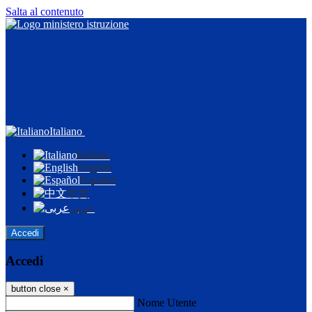
Salta al contenuto
Italiano
Italiano
English
Español
中文
عربى
Accedi
Accedi
button close
×
Nome Utente