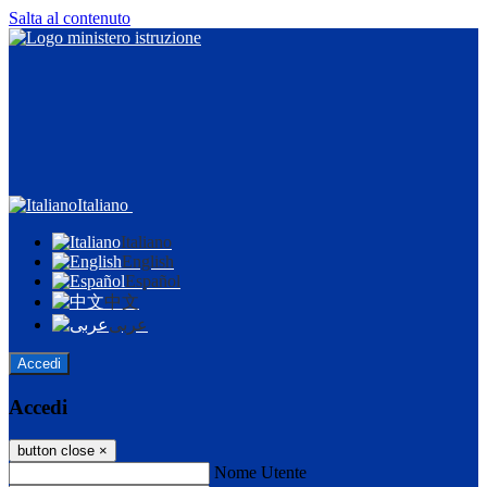
Salta al contenuto
Italiano
Italiano
English
Español
中文
عربى
Accedi
Accedi
button close
×
Nome Utente