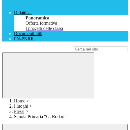
Didattica
Panoramica
Offerta formativa
I progetti delle classi
Documenti utili
PN-PNRR
Campo di ricerca per le pagine del sito
Home
>
I luoghi
>
Plessi
>
Scuola Primaria “G. Rodari”