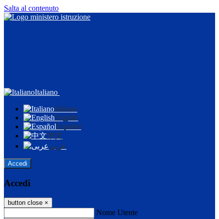
Salta al contenuto
Italiano
Italiano
English
Español
中文
عربى
Accedi
Accedi
button close
×
Nome Utente