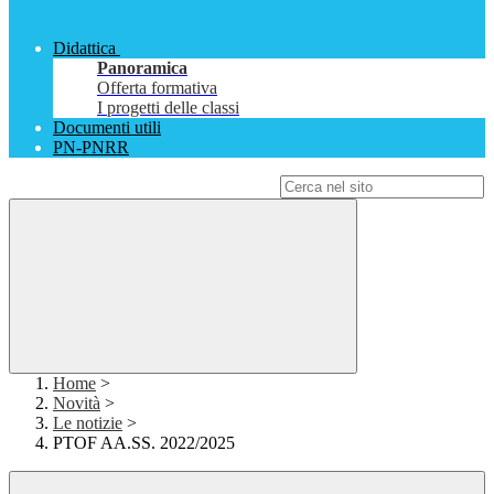
Didattica
Panoramica
Offerta formativa
I progetti delle classi
Documenti utili
PN-PNRR
Campo di ricerca per le pagine del sito
Home
>
Novità
>
Le notizie
>
PTOF AA.SS. 2022/2025