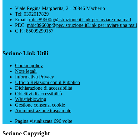
Viale Regina Margherita, 2 - 20846 Macherio
Tel:
0392017829
Email:
mbic89600p@istruzione.it
Link per inviare una mail
PEC:
mbic89600p@pec.istruzione.it
Link per inviare una mail
C.F.: 85009290157
Sezione Link Utili
Cookie policy
Note legali
Informativa Privacy
Ufficio Relazioni con il Pubblico
Dichiarazione di accessibilità
Obiettivi di accessibilità
Whistleblowing
Gestione consensi cookie
Amministrazione trasparente
Pagina visualizzata
696
volte
Sezione Copyright