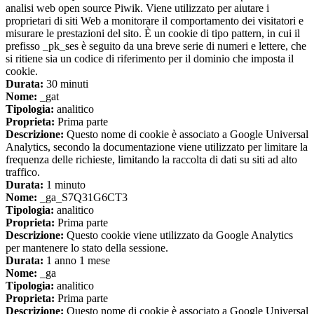
analisi web open source Piwik. Viene utilizzato per aiutare i
proprietari di siti Web a monitorare il comportamento dei visitatori e
misurare le prestazioni del sito. È un cookie di tipo pattern, in cui il
prefisso _pk_ses è seguito da una breve serie di numeri e lettere, che
si ritiene sia un codice di riferimento per il dominio che imposta il
cookie.
Durata:
30 minuti
Nome:
_gat
Tipologia:
analitico
Proprieta:
Prima parte
Descrizione:
Questo nome di cookie è associato a Google Universal
Analytics, secondo la documentazione viene utilizzato per limitare la
frequenza delle richieste, limitando la raccolta di dati su siti ad alto
traffico.
Durata:
1 minuto
Nome:
_ga_S7Q31G6CT3
Tipologia:
analitico
Proprieta:
Prima parte
Descrizione:
Questo cookie viene utilizzato da Google Analytics
per mantenere lo stato della sessione.
Durata:
1 anno 1 mese
Nome:
_ga
Tipologia:
analitico
Proprieta:
Prima parte
Descrizione:
Questo nome di cookie è associato a Google Universal