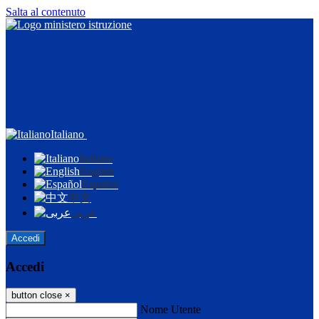
Salta al contenuto
Italiano
Italiano
English
Español
中文
عربى
Accedi
Accedi
button close
×
Nome Utente