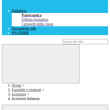
Didattica
Panoramica
Offerta formativa
I progetti delle classi
Documenti utili
PN-PNRR
Campo di ricerca per le pagine del sito
Home
>
Famiglie e studenti
>
Iscrizioni
>
Iscrizioni Infanzia