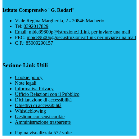
Istituto Comprensivo "G. Rodari"
Viale Regina Margherita, 2 - 20846 Macherio
Tel:
0392017829
Email:
mbic89600p@istruzione.it
Link per inviare una mail
PEC:
mbic89600p@pec.istruzione.it
Link per inviare una mail
C.F.: 85009290157
Sezione Link Utili
Cookie policy
Note legali
Informativa Privacy
Ufficio Relazioni con il Pubblico
Dichiarazione di accessibilità
Obiettivi di accessibilità
Whistleblowing
Gestione consensi cookie
Amministrazione trasparente
Pagina visualizzata
572
volte