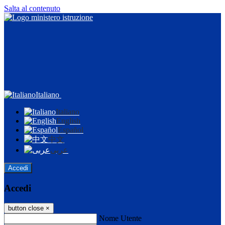
Salta al contenuto
Italiano
Italiano
English
Español
中文
عربى
Accedi
Accedi
button close
×
Nome Utente