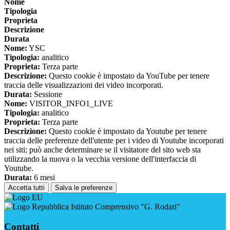
Nome
Tipologia
Proprieta
Descrizione
Durata
Nome:
YSC
Tipologia:
analitico
Proprieta:
Terza parte
Descrizione:
Questo cookie è impostato da YouTube per tenere
traccia delle visualizzazioni dei video incorporati.
Durata:
Sessione
Nome:
VISITOR_INFO1_LIVE
Tipologia:
analitico
Proprieta:
Terza parte
Descrizione:
Questo cookie è impostato da Youtube per tenere
traccia delle preferenze dell'utente per i video di Youtube incorporati
nei siti; può anche determinare se il visitatore del sito web sta
utilizzando la nuova o la vecchia versione dell'interfaccia di
Youtube.
Durata:
6 mesi
Accetta tutti
Salva le preferenze
Istituto Comprensivo "G. Rodari"
Contatti