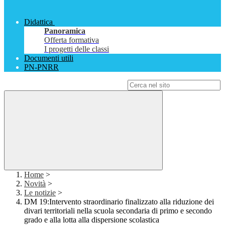
Didattica
Panoramica
Offerta formativa
I progetti delle classi
Documenti utili
PN-PNRR
Campo di ricerca per le pagine del sito
Home
>
Novità
>
Le notizie
>
DM 19:Intervento straordinario finalizzato alla riduzione dei
divari territoriali nella scuola secondaria di primo e secondo
grado e alla lotta alla dispersione scolastica