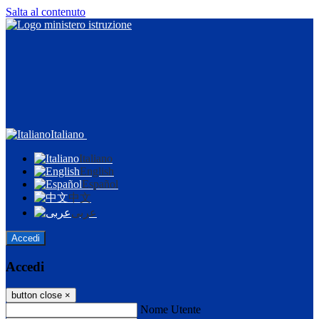
Salta al contenuto
Italiano
Italiano
English
Español
中文
عربى
Accedi
Accedi
button close
×
Nome Utente