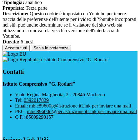
Tipologia:
analitico
Proprieta:
Terza parte
Descrizione:
Questo cookie è impostato da Youtube per tenere
traccia delle preferenze dell'utente per i video di Youtube incorporati
nei siti; può anche determinare se il visitatore del sito web sta
utilizzando la nuova o la vecchia versione dell'interfaccia di
Youtube.
Durata:
6 mesi
Accetta tutti
Salva le preferenze
Istituto Comprensivo "G. Rodari"
Contatti
Istituto Comprensivo "G. Rodari"
Viale Regina Margherita, 2 - 20846 Macherio
Tel:
0392017829
Email:
mbic89600p@istruzione.it
Link per inviare una mail
PEC:
mbic89600p@pec.istruzione.it
Link per inviare una mail
C.F.: 85009290157
Sezione Link Utili