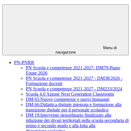
Menu di
navigazione
PN-PNRR
PN Scuola e competenze 2021-2027- DM79-Piano
Estate 2026
PN Scuola e competenze 2021-2027 - DM38/2026 -
Formazione docenti
PN Scuola e competenze 2021-2027 - DM233/2024
Scuola 4.0 Azione Next Generation Classrooms
DM 65:Nuove competenze e nuovi linguaggi
DM 66:Didattica digitale integrata e formazione alla
transizione digitale per il personale scolastico
DM 19:Intervento straordinario finalizzato alla
riduzione dei divari territoriali nella scuola secondaria di
primo e secondo grado e alla lotta alla
dispersione scolastica