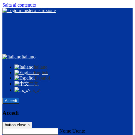
Salta al contenuto
Italiano
Italiano
English
Español
中文
عربى
Accedi
Accedi
button close
×
Nome Utente