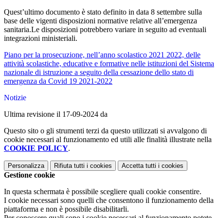
Quest’ultimo documento è stato definito in data 8 settembre sulla
base delle vigenti disposizioni normative relative all’emergenza
sanitaria.
Le disposizioni potrebbero variare in seguito ad eventuali
integrazioni ministeriali.
Piano per la prosecuzione, nell’anno scolastico 2021 2022, delle
attività scolastiche, educative e formative nelle istituzioni del Sistema
nazionale di istruzione a seguito della cessazione dello stato di
emergenza da Covid 19 2021-2022
Notizie
Ultima revisione il 17-09-2024 da
Questo sito o gli strumenti terzi da questo utilizzati si avvalgono di
cookie necessari al funzionamento ed utili alle finalità illustrate nella
COOKIE POLICY
.
Personalizza
Rifiuta tutti
i cookies
Accetta tutti
i cookies
Gestione cookie
In questa schermata è possibile scegliere quali cookie consentire.
I cookie necessari sono quelli che consentono il funzionamento della
piattaforma e non è possibile disabilitarli.
Per conoscere quali sono i cookie necessari al funzionamento potete