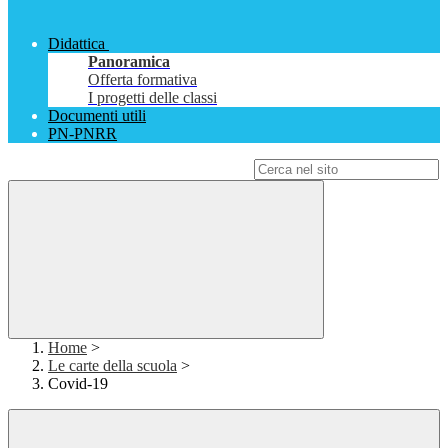
Didattica
Panoramica
Offerta formativa
I progetti delle classi
Documenti utili
PN-PNRR
Campo di ricerca per le pagine del sito
Home
>
Le carte della scuola
>
Covid-19