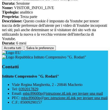
Durata:
Sessione
Nome:
VISITOR_INFO1_LIVE
Tipologia:
analitico
Proprieta:
Terza parte
Descrizione:
Questo cookie è impostato da Youtube per tenere
traccia delle preferenze dell'utente per i video di Youtube incorporati
nei siti; può anche determinare se il visitatore del sito web sta
utilizzando la nuova o la vecchia versione dell'interfaccia di
Youtube.
Durata:
6 mesi
Accetta tutti
Salva le preferenze
Istituto Comprensivo "G. Rodari"
Contatti
Istituto Comprensivo "G. Rodari"
Viale Regina Margherita, 2 - 20846 Macherio
Tel:
0392017829
Email:
mbic89600p@istruzione.it
Link per inviare una mail
PEC:
mbic89600p@pec.istruzione.it
Link per inviare una mail
C.F.: 85009290157