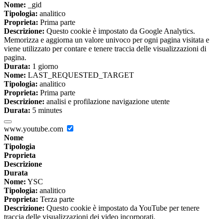
Nome:
_gid
Tipologia:
analitico
Proprieta:
Prima parte
Descrizione:
Questo cookie è impostato da Google Analytics.
Memorizza e aggiorna un valore univoco per ogni pagina visitata e
viene utilizzato per contare e tenere traccia delle visualizzazioni di
pagina.
Durata:
1 giorno
Nome:
LAST_REQUESTED_TARGET
Tipologia:
analitico
Proprieta:
Prima parte
Descrizione:
analisi e profilazione navigazione utente
Durata:
5 minutes
www.youtube.com
Nome
Tipologia
Proprieta
Descrizione
Durata
Nome:
YSC
Tipologia:
analitico
Proprieta:
Terza parte
Descrizione:
Questo cookie è impostato da YouTube per tenere
traccia delle visualizzazioni dei video incorporati.