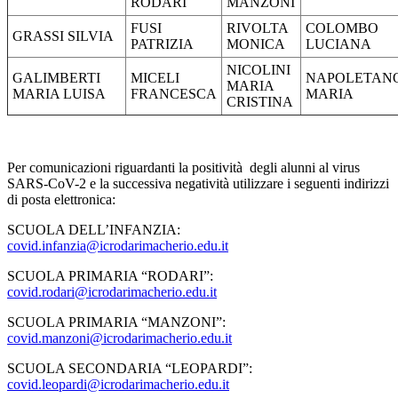
RODARI
MANZONI
FUSI
RIVOLTA
COLOMBO
GRASSI SILVIA
PATRIZIA
MONICA
LUCIANA
NICOLINI
GALIMBERTI
MICELI
NAPOLETAN
MARIA
MARIA LUISA
FRANCESCA
MARIA
CRISTINA
Per comunicazioni riguardanti la positività degli alunni al virus
SARS-CoV-2
e la successiva negatività
utilizzare i seguenti indirizzi
di posta elettronica:
SCUOLA DELL’INFANZIA:
covid.infanzia@icrodarimacherio.edu.it
SCUOLA PRIMARIA “RODARI”:
covid.rodari@icrodarimacherio.edu.it
SCUOLA PRIMARIA “MANZONI”:
covid.manzoni@icrodarimacherio.edu.it
SCUOLA SECONDARIA “LEOPARDI”:
covid.leopardi@icrodarimacherio.edu.it