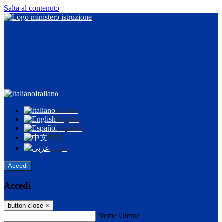
Salta al contenuto
Italiano
Italiano
English
Español
中文
عربى
Accedi
Accedi
button close
×
Nome Utente