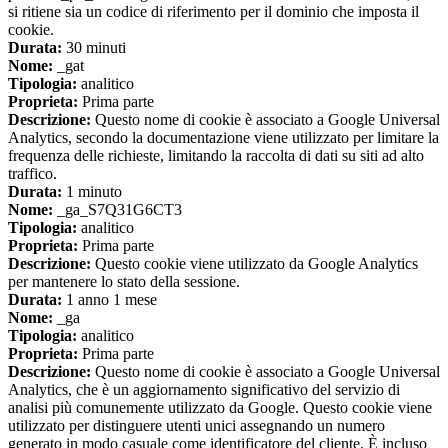
si ritiene sia un codice di riferimento per il dominio che imposta il
cookie.
Durata:
30 minuti
Nome:
_gat
Tipologia:
analitico
Proprieta:
Prima parte
Descrizione:
Questo nome di cookie è associato a Google Universal
Analytics, secondo la documentazione viene utilizzato per limitare la
frequenza delle richieste, limitando la raccolta di dati su siti ad alto
traffico.
Durata:
1 minuto
Nome:
_ga_S7Q31G6CT3
Tipologia:
analitico
Proprieta:
Prima parte
Descrizione:
Questo cookie viene utilizzato da Google Analytics
per mantenere lo stato della sessione.
Durata:
1 anno 1 mese
Nome:
_ga
Tipologia:
analitico
Proprieta:
Prima parte
Descrizione:
Questo nome di cookie è associato a Google Universal
Analytics, che è un aggiornamento significativo del servizio di
analisi più comunemente utilizzato da Google. Questo cookie viene
utilizzato per distinguere utenti unici assegnando un numero
generato in modo casuale come identificatore del cliente. È incluso