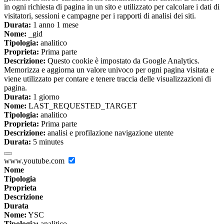
in ogni richiesta di pagina in un sito e utilizzato per calcolare i dati di
visitatori, sessioni e campagne per i rapporti di analisi dei siti.
Durata:
1 anno 1 mese
Nome:
_gid
Tipologia:
analitico
Proprieta:
Prima parte
Descrizione:
Questo cookie è impostato da Google Analytics.
Memorizza e aggiorna un valore univoco per ogni pagina visitata e
viene utilizzato per contare e tenere traccia delle visualizzazioni di
pagina.
Durata:
1 giorno
Nome:
LAST_REQUESTED_TARGET
Tipologia:
analitico
Proprieta:
Prima parte
Descrizione:
analisi e profilazione navigazione utente
Durata:
5 minutes
www.youtube.com
Nome
Tipologia
Proprieta
Descrizione
Durata
Nome:
YSC
Tipologia:
analitico