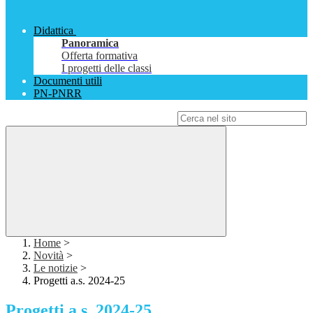
Didattica
Panoramica
Offerta formativa
I progetti delle classi
Documenti utili
PN-PNRR
Campo di ricerca per le pagine del sito
Home
>
Novità
>
Le notizie
>
Progetti a.s. 2024-25
Progetti a.s. 2024-25