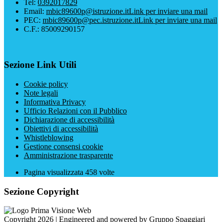
Tel:
0392017829
Email:
mbic89600p@istruzione.it
Link per inviare una mail
PEC:
mbic89600p@pec.istruzione.it
Link per inviare una mail
C.F.: 85009290157
Sezione Link Utili
Cookie policy
Note legali
Informativa Privacy
Ufficio Relazioni con il Pubblico
Dichiarazione di accessibilità
Obiettivi di accessibilità
Whistleblowing
Gestione consensi cookie
Amministrazione trasparente
Pagina visualizzata
458
volte
Sezione Copyright
Copyright 2026 | Engineered and powered by Gruppo Spaggiari