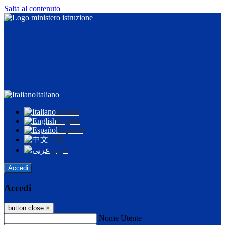
Salta al contenuto
Italiano
Italiano
English
Español
中文
عربى
Accedi
Accedi
button close
×
Nome Utente