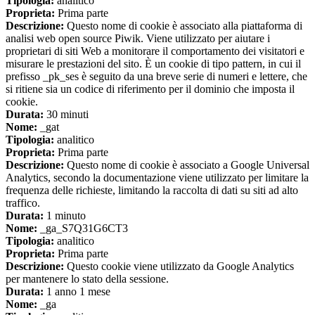
Tipologia:
analitico
Proprieta:
Prima parte
Descrizione:
Questo nome di cookie è associato alla piattaforma di
analisi web open source Piwik. Viene utilizzato per aiutare i
proprietari di siti Web a monitorare il comportamento dei visitatori e
misurare le prestazioni del sito. È un cookie di tipo pattern, in cui il
prefisso _pk_ses è seguito da una breve serie di numeri e lettere, che
si ritiene sia un codice di riferimento per il dominio che imposta il
cookie.
Durata:
30 minuti
Nome:
_gat
Tipologia:
analitico
Proprieta:
Prima parte
Descrizione:
Questo nome di cookie è associato a Google Universal
Analytics, secondo la documentazione viene utilizzato per limitare la
frequenza delle richieste, limitando la raccolta di dati su siti ad alto
traffico.
Durata:
1 minuto
Nome:
_ga_S7Q31G6CT3
Tipologia:
analitico
Proprieta:
Prima parte
Descrizione:
Questo cookie viene utilizzato da Google Analytics
per mantenere lo stato della sessione.
Durata:
1 anno 1 mese
Nome:
_ga