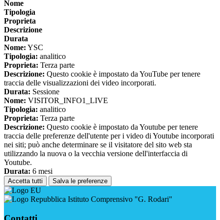
Nome
Tipologia
Proprieta
Descrizione
Durata
Nome:
YSC
Tipologia:
analitico
Proprieta:
Terza parte
Descrizione:
Questo cookie è impostato da YouTube per tenere
traccia delle visualizzazioni dei video incorporati.
Durata:
Sessione
Nome:
VISITOR_INFO1_LIVE
Tipologia:
analitico
Proprieta:
Terza parte
Descrizione:
Questo cookie è impostato da Youtube per tenere
traccia delle preferenze dell'utente per i video di Youtube incorporati
nei siti; può anche determinare se il visitatore del sito web sta
utilizzando la nuova o la vecchia versione dell'interfaccia di
Youtube.
Durata:
6 mesi
Accetta tutti
Salva le preferenze
Istituto Comprensivo "G. Rodari"
Contatti