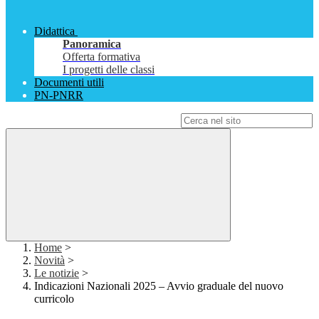
Didattica
Panoramica
Offerta formativa
I progetti delle classi
Documenti utili
PN-PNRR
Campo di ricerca per le pagine del sito
Home
>
Novità
>
Le notizie
>
Indicazioni Nazionali 2025 – Avvio graduale del nuovo
curricolo