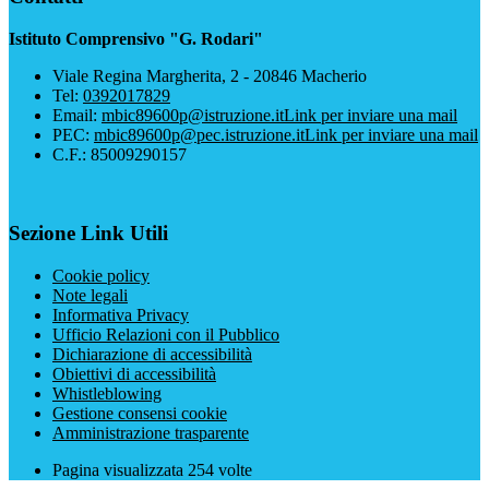
Istituto Comprensivo "G. Rodari"
Viale Regina Margherita, 2 - 20846 Macherio
Tel:
0392017829
Email:
mbic89600p@istruzione.it
Link per inviare una mail
PEC:
mbic89600p@pec.istruzione.it
Link per inviare una mail
C.F.: 85009290157
Sezione Link Utili
Cookie policy
Note legali
Informativa Privacy
Ufficio Relazioni con il Pubblico
Dichiarazione di accessibilità
Obiettivi di accessibilità
Whistleblowing
Gestione consensi cookie
Amministrazione trasparente
Pagina visualizzata
254
volte