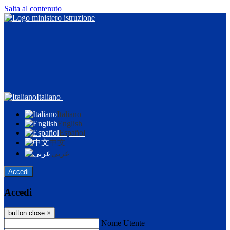
Salta al contenuto
Italiano
Italiano
English
Español
中文
عربى
Accedi
Accedi
button close
×
Nome Utente