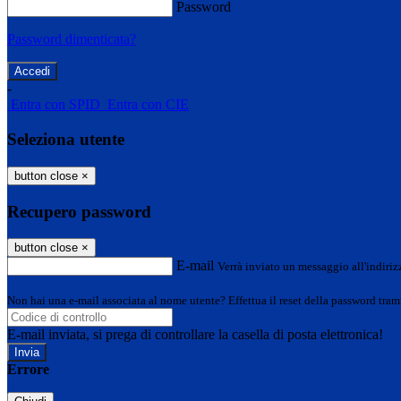
Password
Password dimenticata?
-
Entra con SPID
Entra con CIE
Seleziona utente
button close
×
Recupero password
button close
×
E-mail
Verrà inviato un messaggio all'indirizz
Non hai una e-mail associata al nome utente? Effettua il reset della password tram
E-mail inviata, si prega di controllare la casella di posta elettronica!
Errore