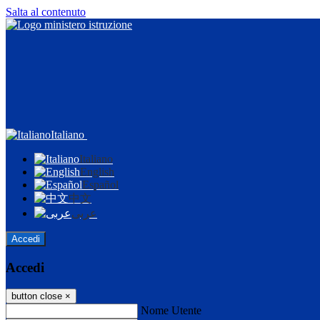
Salta al contenuto
Italiano
Italiano
English
Español
中文
عربى
Accedi
Accedi
button close
×
Nome Utente