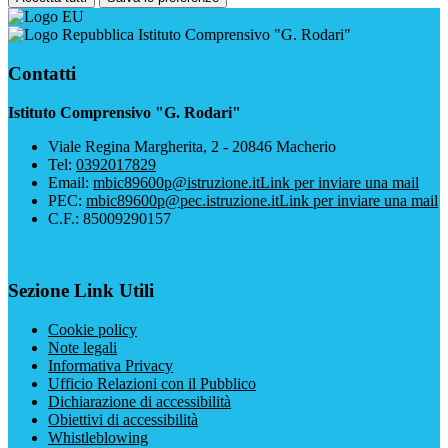
Istituto Comprensivo "G. Rodari"
Contatti
Istituto Comprensivo "G. Rodari"
Viale Regina Margherita, 2 - 20846 Macherio
Tel:
0392017829
Email:
mbic89600p@istruzione.it
Link per inviare una mail
PEC:
mbic89600p@pec.istruzione.it
Link per inviare una mail
C.F.: 85009290157
Sezione Link Utili
Cookie policy
Note legali
Informativa Privacy
Ufficio Relazioni con il Pubblico
Dichiarazione di accessibilità
Obiettivi di accessibilità
Whistleblowing