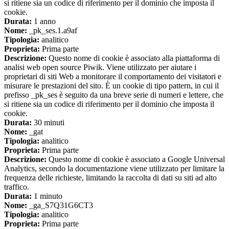
si ritiene sia un codice di riferimento per il dominio che imposta il
cookie.
Durata:
1 anno
Nome:
_pk_ses.1.a9af
Tipologia:
analitico
Proprieta:
Prima parte
Descrizione:
Questo nome di cookie è associato alla piattaforma di
analisi web open source Piwik. Viene utilizzato per aiutare i
proprietari di siti Web a monitorare il comportamento dei visitatori e
misurare le prestazioni del sito. È un cookie di tipo pattern, in cui il
prefisso _pk_ses è seguito da una breve serie di numeri e lettere, che
si ritiene sia un codice di riferimento per il dominio che imposta il
cookie.
Durata:
30 minuti
Nome:
_gat
Tipologia:
analitico
Proprieta:
Prima parte
Descrizione:
Questo nome di cookie è associato a Google Universal
Analytics, secondo la documentazione viene utilizzato per limitare la
frequenza delle richieste, limitando la raccolta di dati su siti ad alto
traffico.
Durata:
1 minuto
Nome:
_ga_S7Q31G6CT3
Tipologia:
analitico
Proprieta:
Prima parte