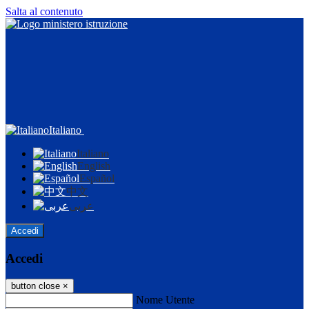
Salta al contenuto
Italiano
Italiano
English
Español
中文
عربى
Accedi
Accedi
button close
×
Nome Utente