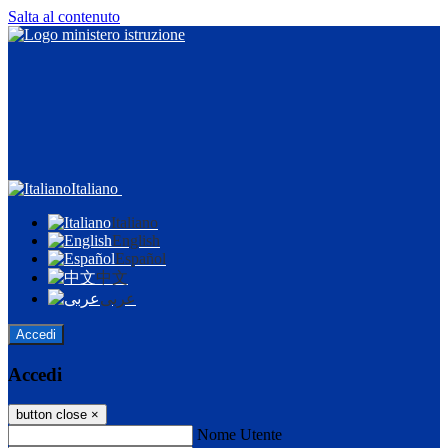
Salta al contenuto
Italiano
Italiano
English
Español
中文
عربى
Accedi
Accedi
button close
×
Nome Utente