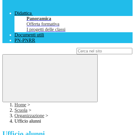
Didattica
Panoramica
Offerta formativa
I progetti delle classi
Documenti utili
PN-PNRR
Campo di ricerca per le pagine del sito
Home
>
Scuola
>
Organizzazione
>
Ufficio alunni
Ufficio alunni