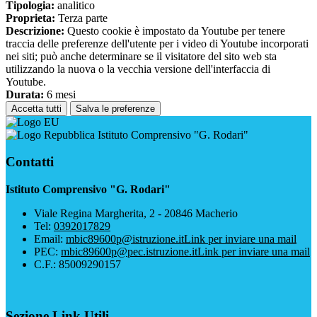
Tipologia:
analitico
Proprieta:
Terza parte
Descrizione:
Questo cookie è impostato da Youtube per tenere
traccia delle preferenze dell'utente per i video di Youtube incorporati
nei siti; può anche determinare se il visitatore del sito web sta
utilizzando la nuova o la vecchia versione dell'interfaccia di
Youtube.
Durata:
6 mesi
Accetta tutti
Salva le preferenze
Istituto Comprensivo "G. Rodari"
Contatti
Istituto Comprensivo "G. Rodari"
Viale Regina Margherita, 2 - 20846 Macherio
Tel:
0392017829
Email:
mbic89600p@istruzione.it
Link per inviare una mail
PEC:
mbic89600p@pec.istruzione.it
Link per inviare una mail
C.F.: 85009290157
Sezione Link Utili