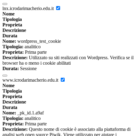
lnx.icrodarimacherio.edu.it
Nome
Tipologia
Proprieta
Descrizione
Durata
Nome:
wordpress_test_cookie
Tipologia:
analitico
Proprieta:
Prima parte
Descrizione:
Utilizzato su siti realizzati con Wordpress. Verifica se il
browser ha o meno i cookie abilitati
Durata:
Sessione
www.icrodarimacherio.edu.it
Nome
Tipologia
Proprieta
Descrizione
Durata
Nome:
_pk_id.1.a9af
Tipologia:
analitico
Proprieta:
Prima parte
Descrizione:
Questo nome di cookie è associato alla piattaforma di
analisi web open source Piwik. Viene utilizzato per aiutare i