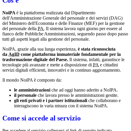
Cos'è
NoiPA
è la piattaforma realizzata dal Dipartimento
dell'Amministrazione Generale del personale e dei servizi (DAG)
del Ministero dell'Economia e delle Finanze (MEF) per la gestione
del personale della
PA
. Il sistema lavora ogni giorno per essere al
fianco delle Pubbliche Amministrazioni, seguendo passo dopo passo
tutti gli aspetti legati alla gestione del personale.
NoiPA, grazie alla sua lunga esperienza,
è stata riconosciuta
da
AgID
come piattaforma immateriale fondamentale per la
trasformazione digitale del Paese.
Il sistema, infatti, garantisce le
tecnologie più avanzate e mette a disposizione di
PA
e cittadini
servizi digitali efficienti, innovativi e in continuo aggiornamento.
Il mondo NoiPA è composto da:
le amministrazioni
che ad oggi hanno aderito a NoIPA.
il personale
che lavora presso le amministrazioni gestite.
gli enti privati e i partner istituzionali
che collaborano e
interagiscono in varia misura con il sistema NoiPA.
Come si accede al servizio
Per accedere al servizio collegarsi al link di seguito indicato.