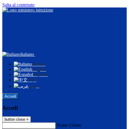
Salta al contenuto
Italiano
Italiano
English
Español
中文
عربى
Accedi
Accedi
button close
×
Nome Utente