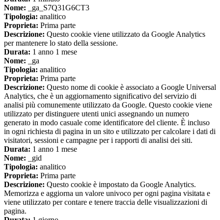
Nome:
_ga_S7Q31G6CT3
Tipologia:
analitico
Proprieta:
Prima parte
Descrizione:
Questo cookie viene utilizzato da Google Analytics
per mantenere lo stato della sessione.
Durata:
1 anno 1 mese
Nome:
_ga
Tipologia:
analitico
Proprieta:
Prima parte
Descrizione:
Questo nome di cookie è associato a Google Universal
Analytics, che è un aggiornamento significativo del servizio di
analisi più comunemente utilizzato da Google. Questo cookie viene
utilizzato per distinguere utenti unici assegnando un numero
generato in modo casuale come identificatore del cliente. È incluso
in ogni richiesta di pagina in un sito e utilizzato per calcolare i dati di
visitatori, sessioni e campagne per i rapporti di analisi dei siti.
Durata:
1 anno 1 mese
Nome:
_gid
Tipologia:
analitico
Proprieta:
Prima parte
Descrizione:
Questo cookie è impostato da Google Analytics.
Memorizza e aggiorna un valore univoco per ogni pagina visitata e
viene utilizzato per contare e tenere traccia delle visualizzazioni di
pagina.
Durata:
1 giorno