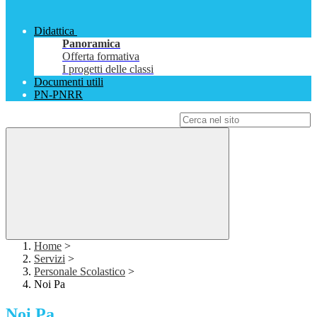
Didattica
Panoramica
Offerta formativa
I progetti delle classi
Documenti utili
PN-PNRR
Campo di ricerca per le pagine del sito
Home
>
Servizi
>
Personale Scolastico
>
Noi Pa
Noi Pa