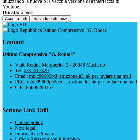
utilizzando la nuova o la vecchia versione dell'interfaccia di
Youtube.
Durata:
6 mesi
Accetta tutti
Salva le preferenze
Istituto Comprensivo "G. Rodari"
Contatti
Istituto Comprensivo "G. Rodari"
Viale Regina Margherita, 2 - 20846 Macherio
Tel:
0392017829
Email:
mbic89600p@istruzione.it
Link per inviare una mail
PEC:
mbic89600p@pec.istruzione.it
Link per inviare una mail
C.F.: 85009290157
Sezione Link Utili
Cookie policy
Note legali
Informativa Privacy
Ufficio Relazioni con il Pubblico