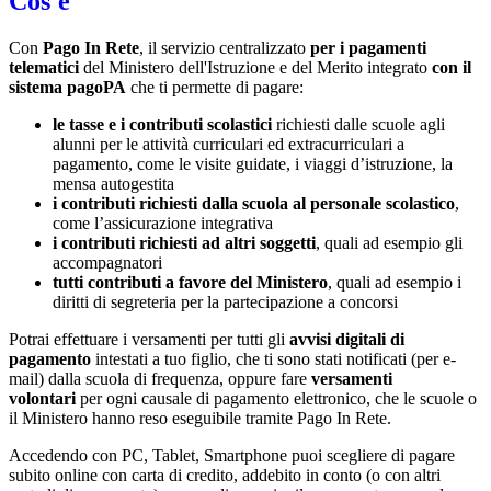
Cos'è
Con
Pago In Rete
, il servizio centralizzato
per i pagamenti
telematici
del Ministero dell'Istruzione e del Merito integrato
con il
sistema pagoPA
che ti permette di pagare:
le tasse e i contributi scolastici
richiesti dalle scuole agli
alunni per le attività curriculari ed extracurriculari a
pagamento, come le visite guidate, i viaggi d’istruzione, la
mensa autogestita
i contributi richiesti dalla scuola al personale scolastico
,
come l’assicurazione integrativa
i contributi richiesti ad altri soggetti
, quali ad esempio gli
accompagnatori
tutti contributi a favore del Ministero
, quali ad esempio i
diritti di segreteria per la partecipazione a concorsi
Potrai effettuare i versamenti per tutti gli
avvisi digitali di
pagamento
intestati a tuo figlio, che ti sono stati notificati (per e-
mail) dalla scuola di frequenza, oppure fare
versamenti
volontari
per ogni causale di pagamento elettronico, che le scuole o
il Ministero hanno reso eseguibile tramite Pago In Rete.
Accedendo con PC, Tablet, Smartphone puoi scegliere di pagare
subito online con carta di credito, addebito in conto (o con altri