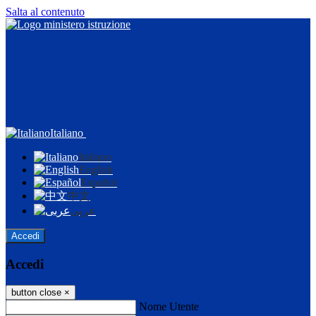
Salta al contenuto
Italiano
Italiano
English
Español
中文
عربى
Accedi
Accedi
button close
×
Nome Utente