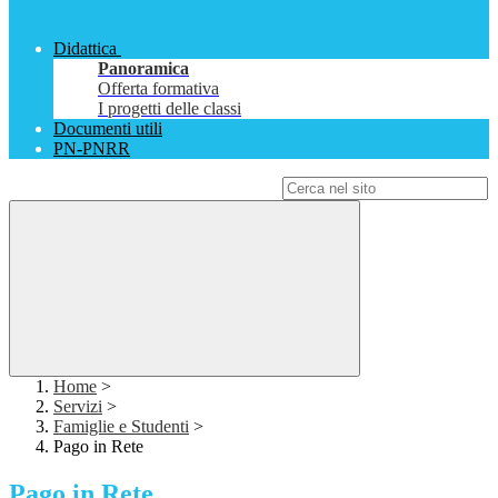
Didattica
Panoramica
Offerta formativa
I progetti delle classi
Documenti utili
PN-PNRR
Campo di ricerca per le pagine del sito
Home
>
Servizi
>
Famiglie e Studenti
>
Pago in Rete
Pago in Rete