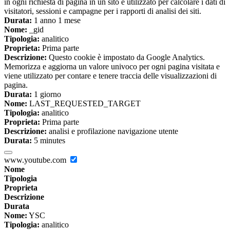
in ogni richiesta di pagina in un sito e utilizzato per calcolare i dati di
visitatori, sessioni e campagne per i rapporti di analisi dei siti.
Durata:
1 anno 1 mese
Nome:
_gid
Tipologia:
analitico
Proprieta:
Prima parte
Descrizione:
Questo cookie è impostato da Google Analytics.
Memorizza e aggiorna un valore univoco per ogni pagina visitata e
viene utilizzato per contare e tenere traccia delle visualizzazioni di
pagina.
Durata:
1 giorno
Nome:
LAST_REQUESTED_TARGET
Tipologia:
analitico
Proprieta:
Prima parte
Descrizione:
analisi e profilazione navigazione utente
Durata:
5 minutes
www.youtube.com
Nome
Tipologia
Proprieta
Descrizione
Durata
Nome:
YSC
Tipologia:
analitico