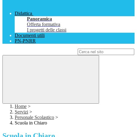
Didattica
Panoramica
Offerta formativa
I progetti delle classi
Documenti utili
PN-PNRR
Campo di ricerca per le pagine del sito
Home
>
Servizi
>
Personale Scolastico
>
Scuola in Chiaro
Scuola in Chiaro