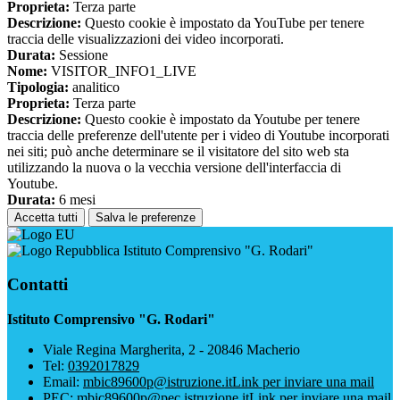
Proprieta:
Terza parte
Descrizione:
Questo cookie è impostato da YouTube per tenere
traccia delle visualizzazioni dei video incorporati.
Durata:
Sessione
Nome:
VISITOR_INFO1_LIVE
Tipologia:
analitico
Proprieta:
Terza parte
Descrizione:
Questo cookie è impostato da Youtube per tenere
traccia delle preferenze dell'utente per i video di Youtube incorporati
nei siti; può anche determinare se il visitatore del sito web sta
utilizzando la nuova o la vecchia versione dell'interfaccia di
Youtube.
Durata:
6 mesi
Accetta tutti
Salva le preferenze
Istituto Comprensivo "G. Rodari"
Contatti
Istituto Comprensivo "G. Rodari"
Viale Regina Margherita, 2 - 20846 Macherio
Tel:
0392017829
Email:
mbic89600p@istruzione.it
Link per inviare una mail
PEC:
mbic89600p@pec.istruzione.it
Link per inviare una mail