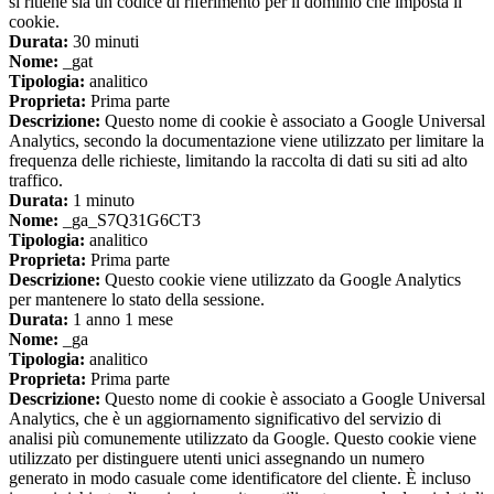
si ritiene sia un codice di riferimento per il dominio che imposta il
cookie.
Durata:
30 minuti
Nome:
_gat
Tipologia:
analitico
Proprieta:
Prima parte
Descrizione:
Questo nome di cookie è associato a Google Universal
Analytics, secondo la documentazione viene utilizzato per limitare la
frequenza delle richieste, limitando la raccolta di dati su siti ad alto
traffico.
Durata:
1 minuto
Nome:
_ga_S7Q31G6CT3
Tipologia:
analitico
Proprieta:
Prima parte
Descrizione:
Questo cookie viene utilizzato da Google Analytics
per mantenere lo stato della sessione.
Durata:
1 anno 1 mese
Nome:
_ga
Tipologia:
analitico
Proprieta:
Prima parte
Descrizione:
Questo nome di cookie è associato a Google Universal
Analytics, che è un aggiornamento significativo del servizio di
analisi più comunemente utilizzato da Google. Questo cookie viene
utilizzato per distinguere utenti unici assegnando un numero
generato in modo casuale come identificatore del cliente. È incluso