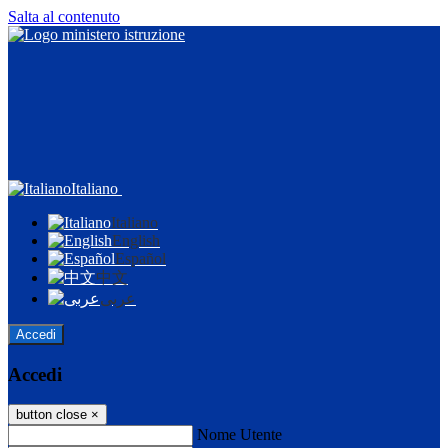
Salta al contenuto
Italiano
Italiano
English
Español
中文
عربى
Accedi
Accedi
button close
×
Nome Utente