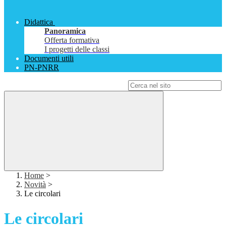
Didattica
Panoramica
Offerta formativa
I progetti delle classi
Documenti utili
PN-PNRR
Campo di ricerca per le pagine del sito
Home
>
Novità
>
Le circolari
Le circolari