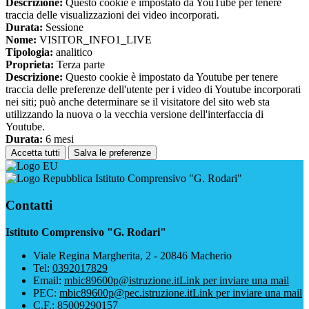
Descrizione:
Questo cookie è impostato da YouTube per tenere
traccia delle visualizzazioni dei video incorporati.
Durata:
Sessione
Nome:
VISITOR_INFO1_LIVE
Tipologia:
analitico
Proprieta:
Terza parte
Descrizione:
Questo cookie è impostato da Youtube per tenere
traccia delle preferenze dell'utente per i video di Youtube incorporati
nei siti; può anche determinare se il visitatore del sito web sta
utilizzando la nuova o la vecchia versione dell'interfaccia di
Youtube.
Durata:
6 mesi
Accetta tutti
Salva le preferenze
Istituto Comprensivo "G. Rodari"
Contatti
Istituto Comprensivo "G. Rodari"
Viale Regina Margherita, 2 - 20846 Macherio
Tel:
0392017829
Email:
mbic89600p@istruzione.it
Link per inviare una mail
PEC:
mbic89600p@pec.istruzione.it
Link per inviare una mail
C.F.: 85009290157