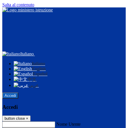
Salta al contenuto
Italiano
Italiano
English
Español
中文
عربى
Accedi
Accedi
button close
×
Nome Utente