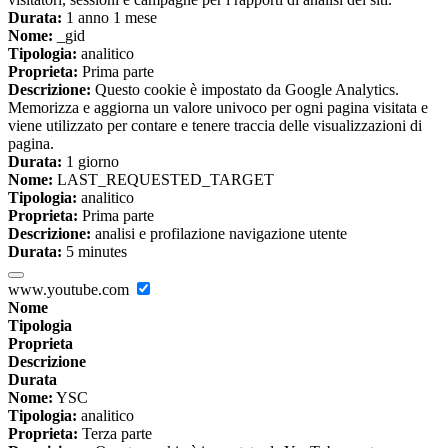
Durata:
1 anno 1 mese
Nome:
_gid
Tipologia:
analitico
Proprieta:
Prima parte
Descrizione:
Questo cookie è impostato da Google Analytics.
Memorizza e aggiorna un valore univoco per ogni pagina visitata e
viene utilizzato per contare e tenere traccia delle visualizzazioni di
pagina.
Durata:
1 giorno
Nome:
LAST_REQUESTED_TARGET
Tipologia:
analitico
Proprieta:
Prima parte
Descrizione:
analisi e profilazione navigazione utente
Durata:
5 minutes
www.youtube.com
Nome
Tipologia
Proprieta
Descrizione
Durata
Nome:
YSC
Tipologia:
analitico
Proprieta:
Terza parte