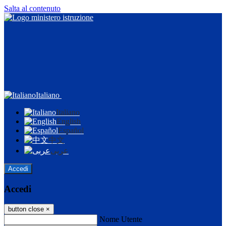
Salta al contenuto
Italiano
Italiano
English
Español
中文
عربى
Accedi
Accedi
button close
×
Nome Utente