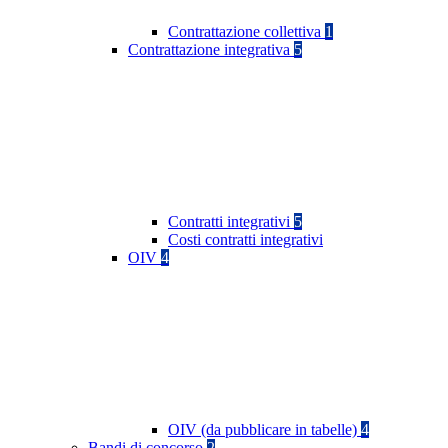
Contrattazione collettiva
1
Contrattazione integrativa
5
Contratti integrativi
5
Costi contratti integrativi
OIV
4
OIV (da pubblicare in tabelle)
4
Bandi di concorso
2