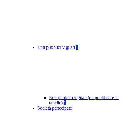
Enti pubblici vigilati
1
Enti pubblici vigilati (da pubblicare in
tabelle)
1
Società partecipate