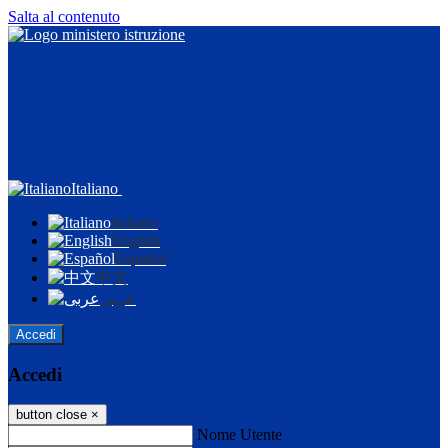
Salta al contenuto
Italiano
Italiano
English
Español
中文
عربى
Accedi
Accedi
button close
×
Nome Utente