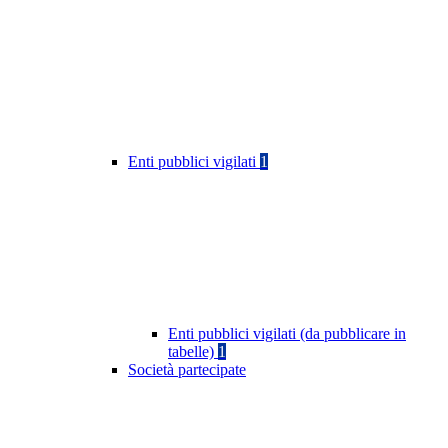
Enti pubblici vigilati
1
Enti pubblici vigilati (da pubblicare in
tabelle)
1
Società partecipate