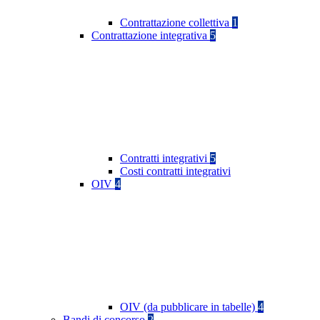
Contrattazione collettiva
1
Contrattazione integrativa
5
Contratti integrativi
5
Costi contratti integrativi
OIV
4
OIV (da pubblicare in tabelle)
4
Bandi di concorso
2