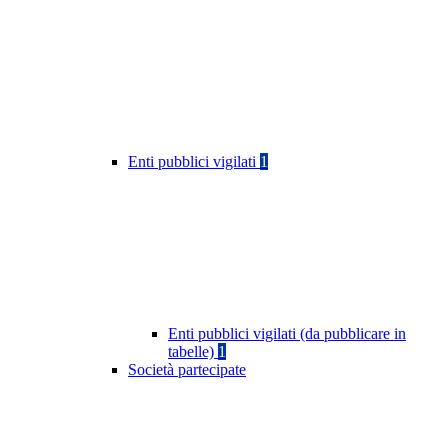
Enti pubblici vigilati
1
Enti pubblici vigilati (da pubblicare in
tabelle)
1
Società partecipate