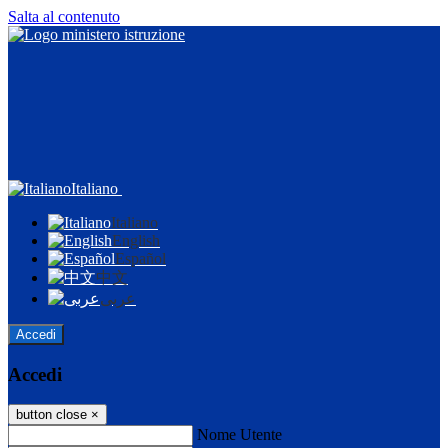
Salta al contenuto
Italiano
Italiano
English
Español
中文
عربى
Accedi
Accedi
button close
×
Nome Utente