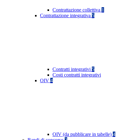
Contrattazione collettiva
1
Contrattazione integrativa
5
Contratti integrativi
5
Costi contratti integrativi
OIV
4
OIV (da pubblicare in tabelle)
4
Bandi di concorso
2