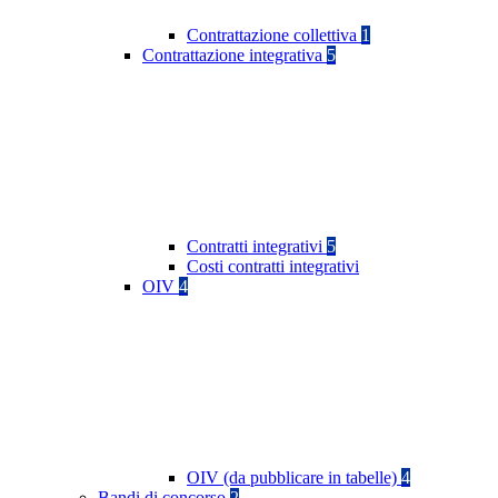
Contrattazione collettiva
1
Contrattazione integrativa
5
Contratti integrativi
5
Costi contratti integrativi
OIV
4
OIV (da pubblicare in tabelle)
4
Bandi di concorso
2