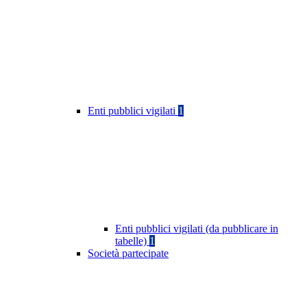
Enti pubblici vigilati
1
Enti pubblici vigilati (da pubblicare in
tabelle)
1
Società partecipate