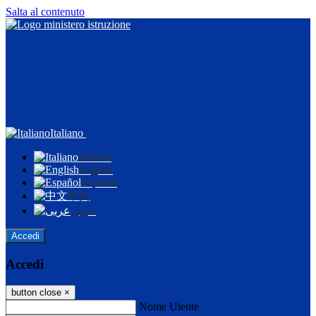
Salta al contenuto
Italiano
Italiano
English
Español
中文
عربى
Accedi
Accedi
button close
×
Nome Utente