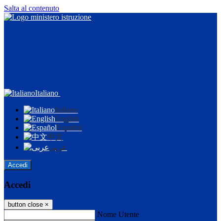
Salta al contenuto
Italiano
Italiano
English
Español
中文
عربى
Accedi
Accedi
button close
×
Nome Utente