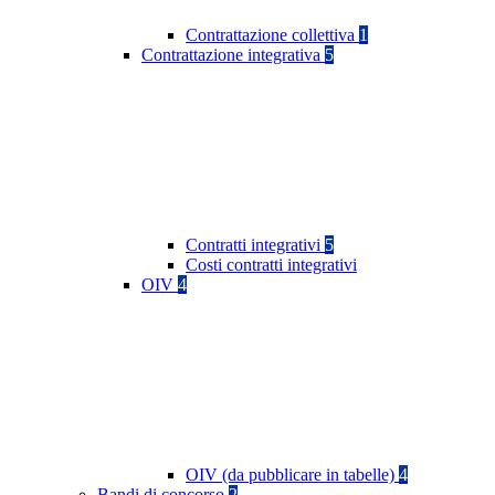
Contrattazione collettiva
1
Contrattazione integrativa
5
Contratti integrativi
5
Costi contratti integrativi
OIV
4
OIV (da pubblicare in tabelle)
4
Bandi di concorso
2