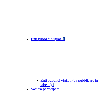
Enti pubblici vigilati
1
Enti pubblici vigilati (da pubblicare in
tabelle)
1
Società partecipate