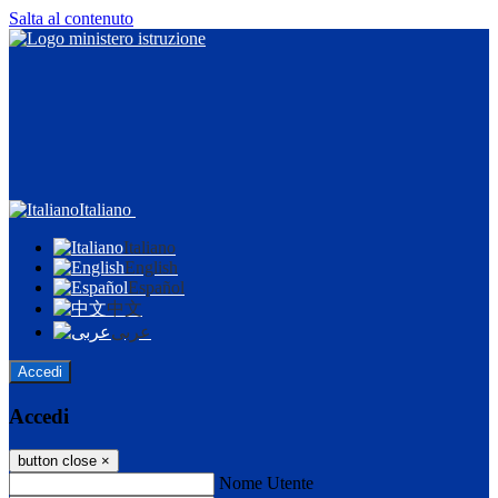
Salta al contenuto
Italiano
Italiano
English
Español
中文
عربى
Accedi
Accedi
button close
×
Nome Utente