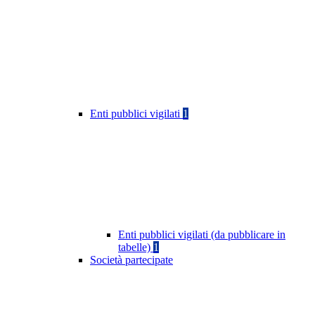
Enti pubblici vigilati
1
Enti pubblici vigilati (da pubblicare in
tabelle)
1
Società partecipate