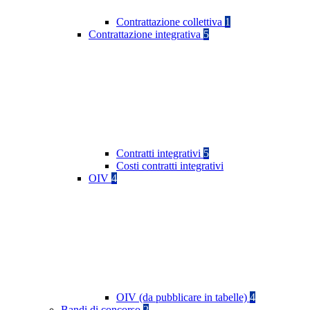
Contrattazione collettiva
1
Contrattazione integrativa
5
Contratti integrativi
5
Costi contratti integrativi
OIV
4
OIV (da pubblicare in tabelle)
4
Bandi di concorso
2