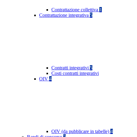
Contrattazione collettiva
1
Contrattazione integrativa
5
Contratti integrativi
5
Costi contratti integrativi
OIV
4
OIV (da pubblicare in tabelle)
4
Bandi di concorso
2