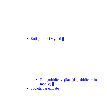
Enti pubblici vigilati
1
Enti pubblici vigilati (da pubblicare in
tabelle)
1
Società partecipate