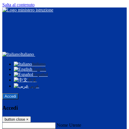
Salta al contenuto
Italiano
Italiano
English
Español
中文
عربى
Accedi
Accedi
button close
×
Nome Utente