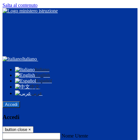
Salta al contenuto
Italiano
Italiano
English
Español
中文
عربى
Accedi
Accedi
button close
×
Nome Utente