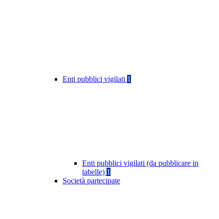
Enti pubblici vigilati
1
Enti pubblici vigilati (da pubblicare in
tabelle)
1
Società partecipate