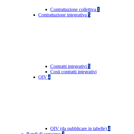
Contrattazione collettiva
1
Contrattazione integrativa
5
Contratti integrativi
5
Costi contratti integrativi
OIV
4
OIV (da pubblicare in tabelle)
4
Bandi di concorso
2