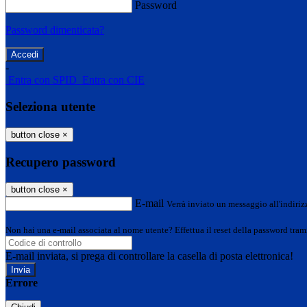
Password
Password dimenticata?
-
Entra con SPID
Entra con CIE
Seleziona utente
button close
×
Recupero password
button close
×
E-mail
Verrà inviato un messaggio all'indirizz
Non hai una e-mail associata al nome utente? Effettua il reset della password tram
E-mail inviata, si prega di controllare la casella di posta elettronica!
Errore