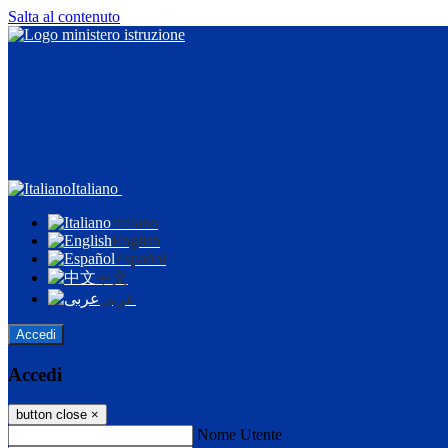
Salta al contenuto
Italiano
Italiano
English
Español
中文
عربى
Accedi
Accedi
button close
×
Nome Utente