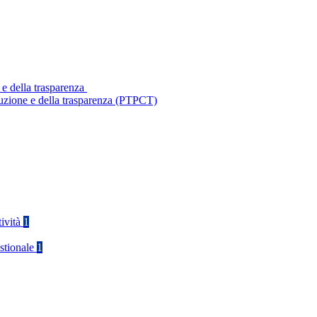
 e della trasparenza
ruzione e della trasparenza (PTPCT)
tività
1
stionale
1