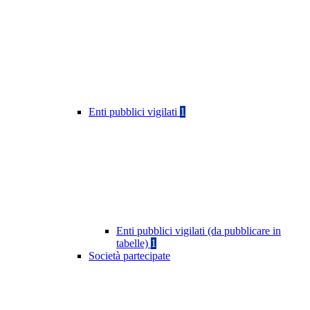
Enti pubblici vigilati
1
Enti pubblici vigilati (da pubblicare in
tabelle)
1
Società partecipate