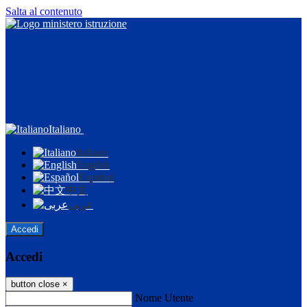
Salta al contenuto
Italiano
Italiano
English
Español
中文
عربى
Accedi
Accedi
button close
×
Nome Utente