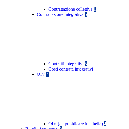
Contrattazione collettiva
1
Contrattazione integrativa
5
Contratti integrativi
5
Costi contratti integrativi
OIV
4
OIV (da pubblicare in tabelle)
4
Bandi di concorso
2