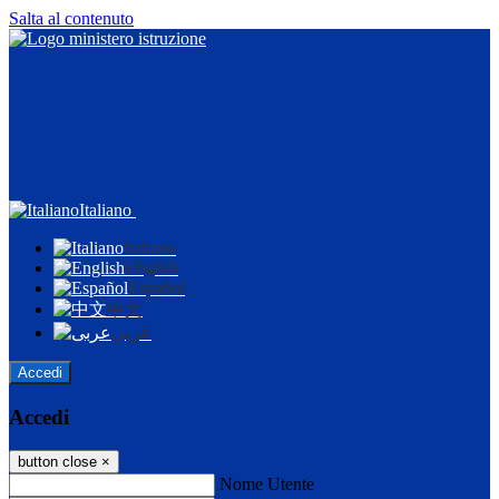
Salta al contenuto
Italiano
Italiano
English
Español
中文
عربى
Accedi
Accedi
button close
×
Nome Utente