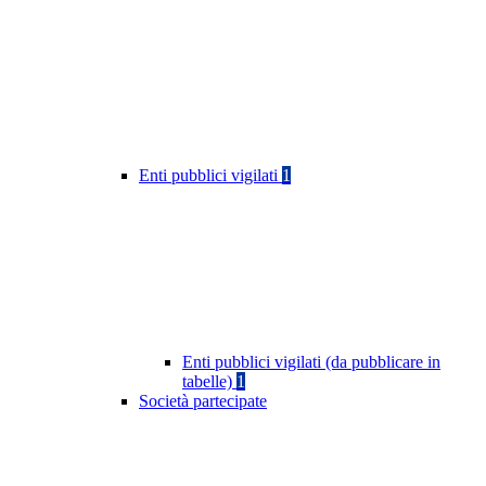
Enti pubblici vigilati
1
Enti pubblici vigilati (da pubblicare in
tabelle)
1
Società partecipate