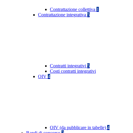
Contrattazione collettiva
1
Contrattazione integrativa
5
Contratti integrativi
5
Costi contratti integrativi
OIV
4
OIV (da pubblicare in tabelle)
4
Bandi di concorso
2