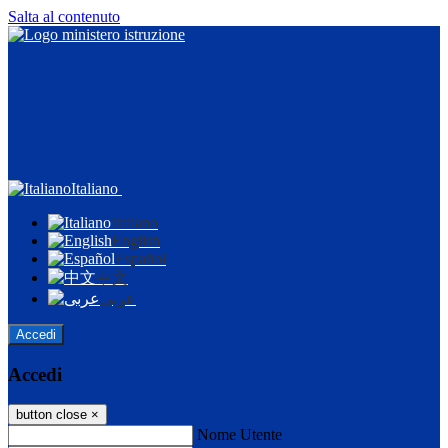
Salta al contenuto
Italiano
Italiano
English
Español
中文
عربى
Accedi
Accedi
button close
×
Nome Utente