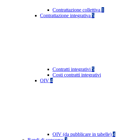
Contrattazione collettiva
1
Contrattazione integrativa
5
Contratti integrativi
5
Costi contratti integrativi
OIV
4
OIV (da pubblicare in tabelle)
4
Bandi di concorso
2