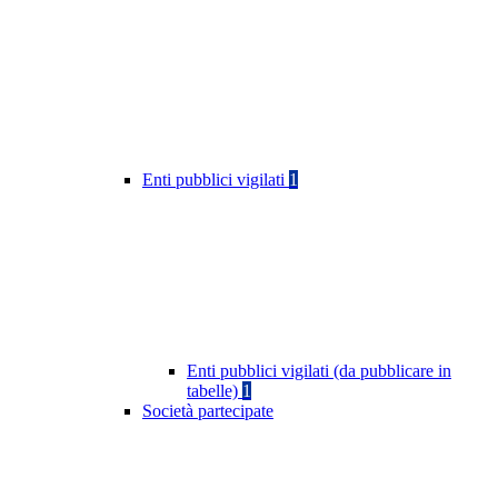
Enti pubblici vigilati
1
Enti pubblici vigilati (da pubblicare in
tabelle)
1
Società partecipate