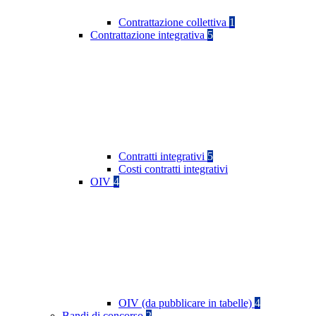
Contrattazione collettiva
1
Contrattazione integrativa
5
Contratti integrativi
5
Costi contratti integrativi
OIV
4
OIV (da pubblicare in tabelle)
4
Bandi di concorso
2