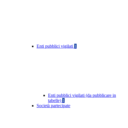
Enti pubblici vigilati
1
Enti pubblici vigilati (da pubblicare in
tabelle)
1
Società partecipate