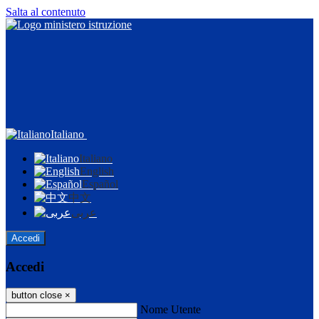
Salta al contenuto
Italiano
Italiano
English
Español
中文
عربى
Accedi
Accedi
button close
×
Nome Utente