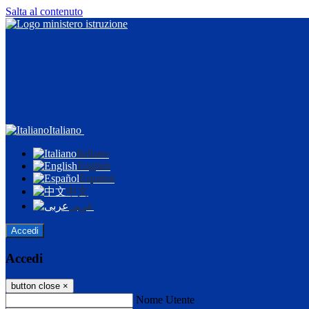
Salta al contenuto
Italiano
Italiano
English
Español
中文
عربى
Accedi
Accedi
button close
×
Nome Utente