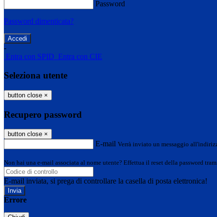
Password
Password dimenticata?
-
Entra con SPID
Entra con CIE
Seleziona utente
button close
×
Recupero password
button close
×
E-mail
Verrà inviato un messaggio all'indirizz
Non hai una e-mail associata al nome utente? Effettua il reset della password tram
E-mail inviata, si prega di controllare la casella di posta elettronica!
Errore