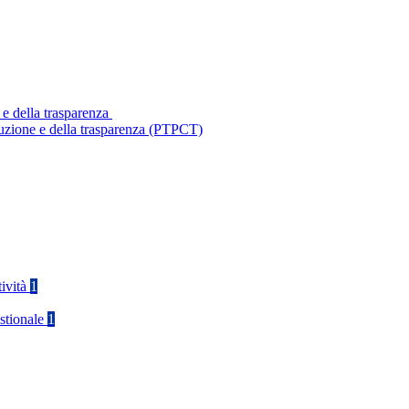
 e della trasparenza
ruzione e della trasparenza (PTPCT)
tività
1
stionale
1